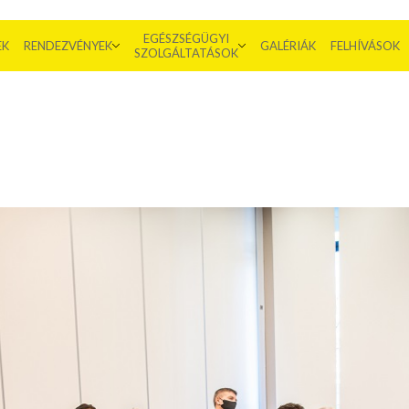
EGÉSZSÉGÜGYI
EK
RENDEZVÉNYEK
GALÉRIÁK
FELHÍVÁSOK
SZOLGÁLTATÁSOK