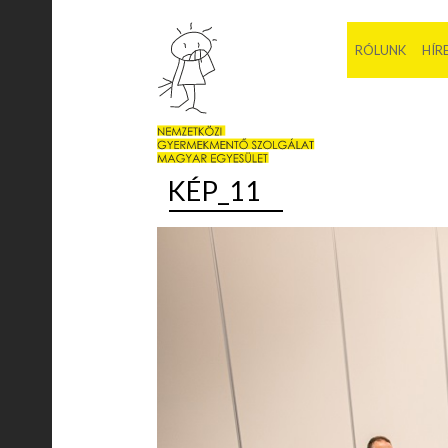
RÓLUNK
HÍR
KÉP_11