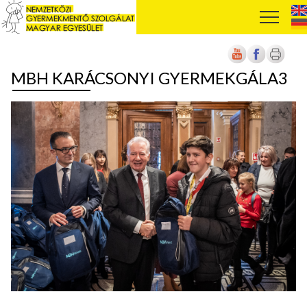
MBH KARÁCSONYI GYERMEKGÁLA3