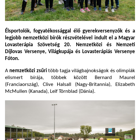
Élsportolók, fogyatékossággal élő gyerekversenyzők és a
legjobb nemzetközi bírók részvételével indult el a Magyar
Lovasterápia Szövetség 20. Nemzetközi és Nemzeti
Díjlovas Versenye, Világkupája és Lovasterápiás Versenye
Fóton.
A
nemzetközi zsűri
több tagja világbajnokságok és olimpiák
elismert bírája, többek között Bernard Maurel
(Franciaország), Clive Halsall (Nagy-Britannia), Elizabeth
McMullen (Kanada), Leif Törnblad (Dánia).