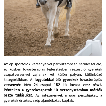
Az ép sportolók versenyeivel párhuzamosan sérüléssel élő,
év közben lovasterápiás fejlesztésben részesülő gyerekek
csapatversenyei zajlanak két külön pályán, különböző
kategóriákban. A
fogyatékkal élő gyerekek lovasterápiás
versenyén
idén
24 csapat
182 kis lovasa vesz részt.
Pénteken a gyerekcsapatok 10 versenyszámban mérték
össze tudásukat.
Az intézmények magas pénzdíjakat, a
gyerekek értékes, szép ajándékokat kaptak.