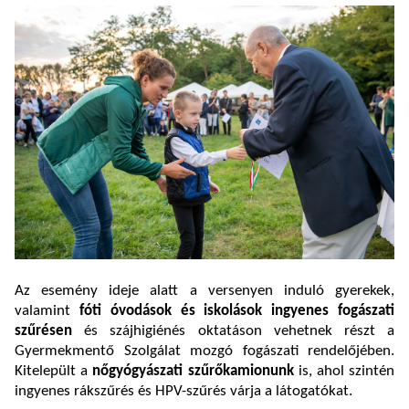
Az esemény ideje alatt a versenyen induló gyerekek,
valamint
fóti óvodások és iskolások ingyenes fogászati
szűrésen
és szájhigiénés oktatáson vehetnek részt a
Gyermekmentő Szolgálat mozgó fogászati rendelőjében.
Kitelepült a
nőgyógyászati szűrőkamionunk
is, ahol szintén
ingyenes rákszűrés és HPV-szűrés várja a látogatókat.