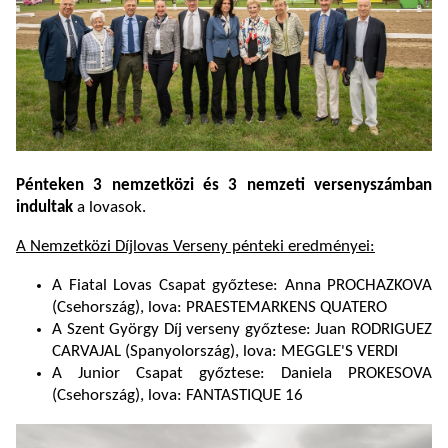
Pénteken 3 nemzetközi és 3 nemzeti versenyszámban
indultak
a lovasok.
A Nemzetközi Díjlovas Verseny pénteki eredményei:
A Fiatal Lovas Csapat győztese: Anna PROCHAZKOVA
(Csehország), lova: PRAESTEMARKENS QUATERO
A Szent György Díj verseny győztese: Juan RODRIGUEZ
CARVAJAL (Spanyolország), lova: MEGGLE'S VERDI
A Junior Csapat győztese: Daniela PROKESOVA
(Csehország), lova: FANTASTIQUE 16