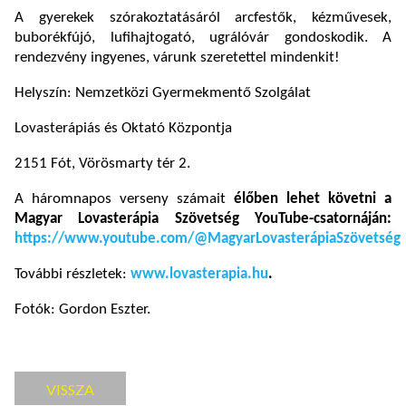
A gyerekek szórakoztatásáról arcfestők, kézművesek,
buborékfújó, lufihajtogató, ugrálóvár gondoskodik. A
rendezvény ingyenes, várunk szeretettel mindenkit!
Helyszín: Nemzetközi Gyermekmentő Szolgálat
Lovasterápiás és Oktató Központja
2151 Fót, Vörösmarty tér 2.
A háromnapos verseny számait
élőben lehet követni a
Magyar Lovasterápia Szövetség YouTube-csatornáján:
https://www.youtube.com/@MagyarLovasterápiaSzövetség
További részletek:
www.lovasterapia.hu
.
Fotók: Gordon Eszter.
VISSZA