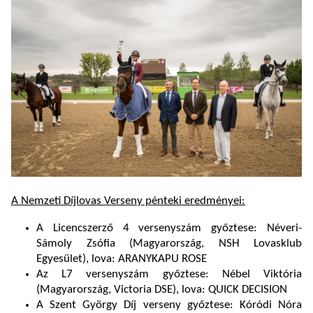
A Nemzeti Díjlovas Verseny pénteki eredményei:
A Licencszerző 4 versenyszám győztese: Néveri-
Sámoly Zsófia (Magyarország, NSH Lovasklub
Egyesület), lova: ARANYKAPU ROSE
Az L7 versenyszám győztese: Nébel Viktória
(Magyarország, Victoria DSE), lova: QUICK DECISION
A Szent György Díj verseny győztese: Kóródi Nóra