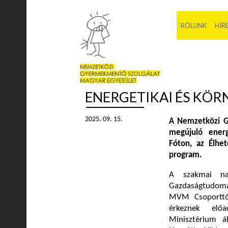
RÓLUNK
HÍR
ENERGETIKAI ÉS KÖ
2025. 09. 15.
A Nemzetközi G
megújuló ener
Fóton, az Élhe
program.
A szakmai na
Gazdaságtudomán
MVM Csoporttól
érkeznek elő
Minisztérium ál