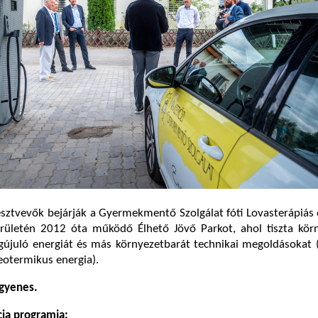
sztvevők bejárják a Gyermekmentő Szolgálat fóti Lovasterápiás
rületén 2012 óta működő Élhető Jövő Parkot, ahol tiszta kör
juló energiát és más környezetbarát technikai megoldásokat (v
eotermikus energia).
gyenes.
cia programja: