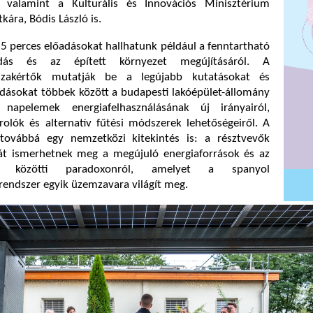
, valamint a Kulturális és Innovációs Minisztérium
tkára, Bódis László is.
5 perces előadásokat hallhatunk például a fenntartható
kodás és az épített környezet megújításáról. A
szakértők mutatják be a legújabb kutatásokat és
ldásokat többek között a budapesti lakóépület-állomány
a napelemek energiafelhasználásának új irányairól,
rolók és alternatív fűtési módszerek lehetőségeiről. A
továbbá egy nemzetközi kitekintés is: a résztvevők
át ismerhetnek meg a megújuló energiaforrások és az
nság közötti paradoxonról, amelyet a spanyol
rendszer egyik üzemzavara világít meg.