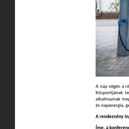
A nap végén a ré
Központjának te
alkalmaznak megú
és napenergia, g
A rendezvény in
Íme, a konferen