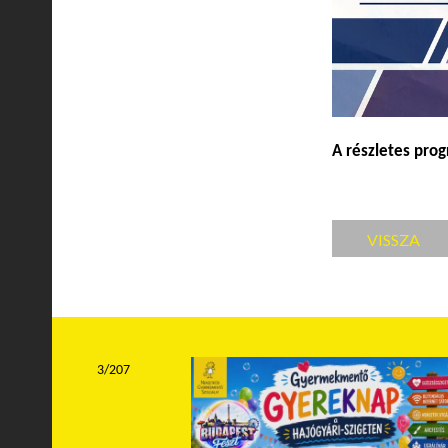
A részletes pro
VISSZA
3/207