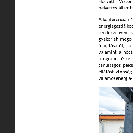
Horváth Viktor
helyettes államti
A konferencián 1
energiagazdál
rendezvényen 
gyakorlati mego
felújításáról, 
valamint a hőtá
program része 
tanulságos péld
ellátásbizto
villamosenergia-