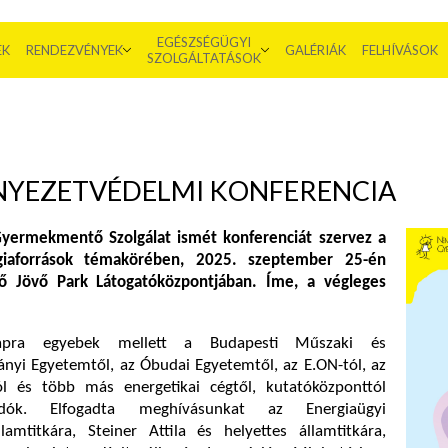
EGÉSZSÉGÜGYI
EK
RENDEZVÉNYEK
GALÉRIÁK
FELHÍVÁSOK
SZOLGÁLTATÁSOK
RNYEZETVÉDELMI KONFERENCIA
yermekmentő Szolgálat ismét konferenciát szervez a
giaforrások témakörében, 2025. szeptember 25-én
tő Jövő Park Látogatóközpontjában. Íme, a végleges
pra egyebek mellett a Budapesti Műszaki és
yi Egyetemtől, az Óbudai Egyetemtől, az E.ON-tól, az
 és több más energetikai cégtől, kutatóközponttól
adók. Elfogadta meghívásunkat az Energiaügyi
lamtitkára, Steiner Attila és helyettes államtitkára,