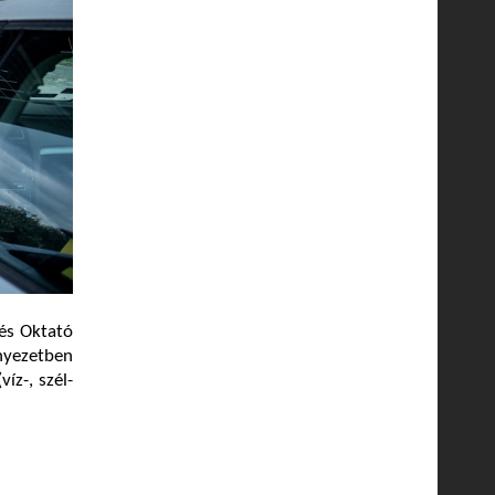
 és Oktató
nyezetben
íz-, szél-