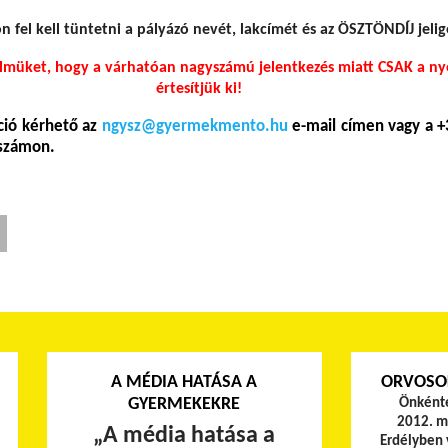
n fel kell tüntetni a pályázó nevét, lakcímét és az ÖSZTÖNDÍJ jelig
yelmüket, hogy a várhatóan nagyszámú jelentkezés miatt CSAK a ny
értesítjük ki!
ció kérhető az
ngysz@gyermekmento.hu
e-mail címen vagy a +
nszámon.
A MÉDIA HATÁSA A
ORVOSOK
GYERMEKEKRE
Önkénte
2012. má
„
A média hatása a
Erdélyben 