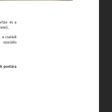
tás- és a
elel),
, a családi
 szociális
ok postára