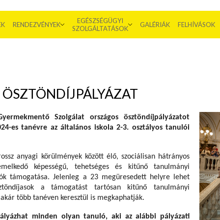
EGÉSZSÉGÜGYI
EK
RENDEZVÉNYEK
GALÉRIÁK
FELHÍVÁSOK
SZOLGÁLTATÁSOK
S ÖSZTÖNDÍJPÁLYÁZAT
yermekmentő Szolgálat országos ösztöndíjpályázatot
24-es tanévre az általános iskola 2-3. osztályos tanulói
rossz anyagi körülmények között élő, szociálisan hátrányos
emelkedő képességű, tehetséges és kitűnő tanulmányi
lók támogatása.
Jelenleg a 23 megüresedett helyre lehet
ztöndíjasok a támogatást tartósan kitűnő tanulmányi
akár több tanéven keresztül is megkaphatják.
pályázhat minden olyan tanuló, aki az alábbi pályázati