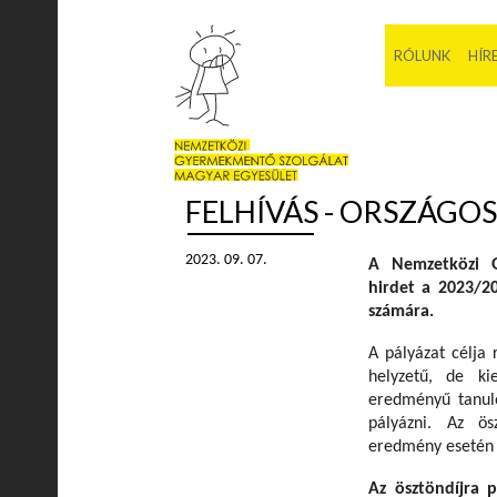
RÓLUNK
HÍR
FELHÍVÁS - ORSZÁGO
2023. 09. 07.
A Nemzetközi G
hirdet a 2023/20
számára.
A pályázat célja 
helyzetű, de ki
eredményű tanu
pályázni. Az ös
eredmény esetén 
Az ösztöndíjra 