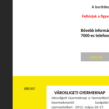
A borítéko
Felhívjuk a fig
Bővebb informá
7000-es telefo
VISSZA
188/207
VÁROSLIGETI GYERMEKNAP
Városligeti Gyermeknap
a Nemzetközi
Gyermekmentő Szolgálat
szervezésében -
2012. május 26-27.