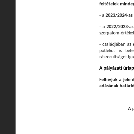
feltételek minde
- a
2023/2024-as 
- a
2022/2023-as
szorgalom-értékelé
- családjában az
pótlékot is bele
rászorultságot ig
A pályázati űrlap
Felhívjuk a jele
adásának határid
A 