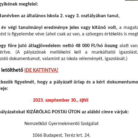
gyikének megfelel:
tanévben az általános iskola 2. vagy 3. osztályában tanul,
 év végi tanulmányi eredménye
jeles vagy kitűnő volt,
a magatar
st is figyelembe véve (ahol csak az van, a szöveges értékelés is megf
egy főre jutó átlagjövedelem nettó 48 000 Ft/hó összeg
alatt van
értve. (A pályázónak mellékelni kell a munkáltatói igazolást,
azoló dokumentumot, valamint az iskola véleményét, igazolását.)
 letölthető
IDE KATTINTVA!
ntkezők figyelmét, hogy a pályázati űrlap és a kért dokumentum
eje:
2023. szeptember 30., éjfél
pályázatokat KIZÁRÓLAG POSTAI ÚTON az alábbi címre várjuk:
Nemzetközi Gyermekmentő Szolgálat
1066 Budapest, Teréz krt. 24.