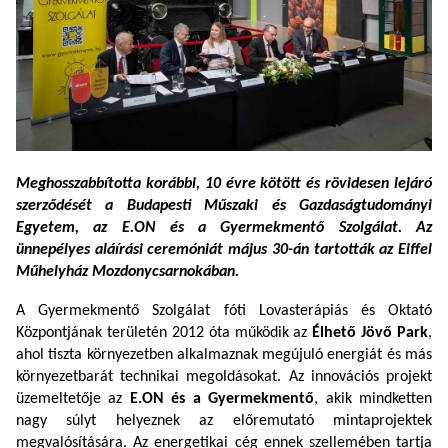
Meghosszabbította korábbi, 10 évre kötött és rövidesen lejáró
szerződését a Budapesti Műszaki és Gazdaságtudományi
Egyetem, az E.ON és a Gyermekmentő Szolgálat. Az
ünnepélyes aláírási ceremóniát május 30-án tartották az Eiffel
Műhelyház Mozdonycsarnokában.
A Gyermekmentő Szolgálat fóti Lovasterápiás és Oktató
Központjának területén 2012 óta működik az
Élhető Jövő Park
,
ahol tiszta környezetben alkalmaznak megújuló energiát és más
környezetbarát technikai megoldásokat. Az innovációs projekt
üzemeltetője az
E.ON és a Gyermekmentő
, akik mindketten
nagy súlyt helyeznek az előremutató mintaprojektek
megvalósítására. Az energetikai cég ennek szellemében tartja