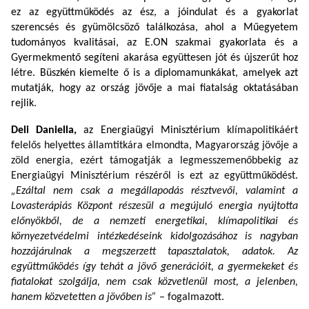
ez az együttműködés
az ész, a jóindulat és a gyakorlat
szerencsés és gyümölcsöző találkozása, ahol a Műegyetem
tudományos kvalitásai, az E.ON szakmai gyakorlata és a
Gyermekmentő segíteni akarása együttesen jót és újszerűt hoz
létre. Büszkén kiemelte ő is a diplomamunkákat, amelyek azt
mutatják, hogy az ország jövője a mai fiatalság oktatásában
rejlik.
Deli Daniella,
az Energiaügyi Minisztérium
klímapolitikáért
felelős helyettes államtitkára elmondta, Magyarország jövője a
zöld energia, ezért támogatják a legmesszemenőbbekig az
Energiaügyi Minisztérium részéről is ezt az együttműködést.
„Ezáltal nem csak a megállapodás résztvevői, valamint a
Lovasterápiás Központ részesül a megújuló energia nyújtotta
előnyökből, de a nemzeti energetikai, klímapolitikai és
környezetvédelmi intézkedéseink kidolgozásához is nagyban
hozzájárulnak a megszerzett tapasztalatok, adatok. Az
együttműködés így tehát a jövő generációit, a gyermekeket és
fiatalokat szolgálja, nem csak közvetlenül most, a jelenben,
hanem közvetetten a jövőben is”
– fogalmazott.