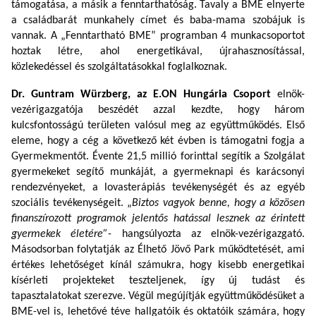
támogatása, a másik a fenntarthatóság. Tavaly a BME elnyerte
a családbarát munkahely címet és baba-mama szobájuk is
vannak. A „Fenntartható BME” programban 4 munkacsoportot
hoztak létre, ahol energetikával, újrahasznosítással,
közlekedéssel és szolgáltatásokkal foglalkoznak.
Dr. Guntram Würzberg, az E.ON Hungária Csoport
elnök-
vezérigazgatója beszédét azzal kezdte, hogy három
kulcsfontosságú területen valósul meg az együttműködés.
Első
eleme, hogy a cég a következő két évben is támogatni fogja a
Gyermekmentőt. Évente 21,5 millió forinttal segítik a Szolgálat
gyermekeket segítő munkáját, a gyermeknapi és karácsonyi
rendezvényeket, a lovasterápiás tevékenységét és az egyéb
szociális tevékenységeit. „
Biztos vagyok benne, hogy a közösen
finanszírozott programok jelentős hatással lesznek az érintett
gyermekek életére”-
hangsúlyozta az elnök-vezérigazgató.
Másodsorban folytatják az Élhető Jövő Park működtetését, ami
értékes lehetőséget kínál számukra, hogy kisebb energetikai
kísérleti projekteket teszteljenek, így új tudást és
tapasztalatokat szerezve. Végül megújítják együttműködésüket a
BME-vel is, lehetővé téve hallgatóik és oktatóik számára, hogy