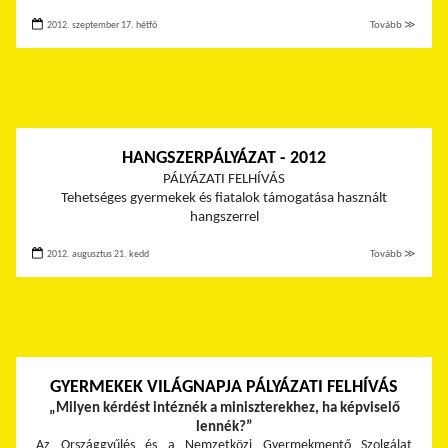
2012. szeptember 17. hétfő
Tovább ≫
HANGSZERPÁLYÁZAT - 2012
PÁLYÁZATI FELHÍVÁS
Tehetséges gyermekek és fiatalok támogatása használt
hangszerrel
2012. augusztus 21. kedd
Tovább ≫
GYERMEKEK VILÁGNAPJA PÁLYÁZATI FELHÍVÁS
„Milyen kérdést intéznék a miniszterekhez, ha képviselő
lennék?”
Az Országgyűlés és a Nemzetközi Gyermekmentő Szolgálat