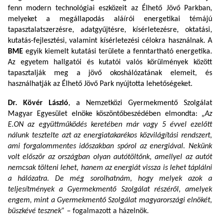
fenn modern technológiai eszközeit az Élhető Jövő Parkban,
melyeket a megállapodás aláírói energetikai témájú
tapasztalatszerzésre, adatgyűjtésre, kísérletezésre, oktatási,
kutatás-fejlesztési, valamint kísérletezési célokra használnak. A
BME
egyik kiemelt kutatási területe a fenntartható energetika.
Az egyetem hallgatói és kutatói valós körülmények között
tapasztalják meg a jövő okoshálózatának elemeit, és
használhatják az Élhető Jövő Park nyújtotta lehetőségeket.
Dr. Kövér László
, a Nemzetközi Gyermekmentő Szolgálat
Magyar Egyesület elnöke köszöntőbeszédében elmondta:
„
Az
E.ON az együttműködés keretében már vagy 5 évvel ezelőtt
nálunk tesztelte azt az energiatakarékos közvilágítási rendszert,
ami forgalommentes időszakban spórol az energiával. Nekünk
volt először az országban olyan autótöltőnk, amellyel az autót
nemcsak tölteni lehet, hanem az energiát vissza is lehet táplálni
a hálózatra. De még sorolhatnám, hogy melyek azok a
teljesítmények a Gyermekmentő Szolgálat részéről, amelyek
engem, mint a Gyermekmentő Szolgálat magyarországi elnökét,
büszkévé tesznek” –
fogalmazott a házelnök.