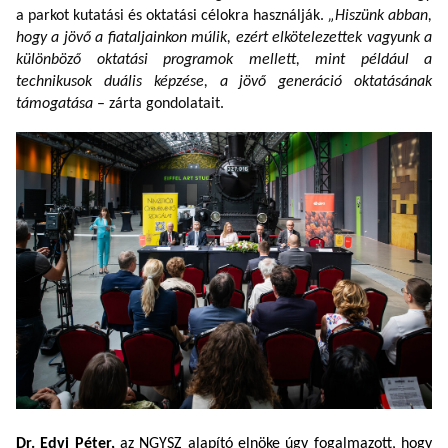
a parkot kutatási és oktatási célokra használják.
„Hiszünk abban,
hogy a jövő a fiataljainkon múlik, ezért elkötelezettek vagyunk a
különböző oktatási programok mellett, mint például a
technikusok duális képzése, a jövő generáció oktatásának
támogatása
– zárta gondolatait.
Dr. Edvi Péter,
az NGYSZ alapító elnöke úgy fogalmazott, hogy