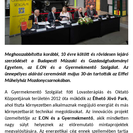
Meghosszabbította korábbi, 10 évre kötött és rövidesen lejáró
szerződését a Budapesti Műszaki és Gazdaságtudományi
Egyetem, az E.ON és a Gyermekmentő Szolgálat. Az
ünnepélyes aláírási ceremóniát május 30-án tartották az Eiffel
Műhelyház Mozdonycsarnokában.
A Gyermekmentő Szolgálat fóti Lovasterápiás és Oktató
Központjának területén 2012 óta működik az
Élhető Jövő Park
,
ahol tiszta környezetben alkalmaznak megújuló energiát és más
környezetbarát technikai megoldásokat. Az innovációs projekt
üzemeltetője az
E.ON és a Gyermekmentő
, akik mindketten
nagy súlyt helyeznek az előremutató mintaprojektek
megvalósítására. Az energetikai cég ennek szellemében tartja