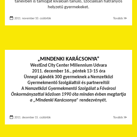
tanévben is támogat kiválóan tanuló, szociálisan hátrányos
helyzetű gyermekeket.
2011. november 10. csütörtök
Tovább ≫
„MINDENKI KARÁCSONYA”
WestEnd City Center Millennium Udvara
2011. december 16., péntek 13-15 óra
Ünnepi ajándék 300 gyermeknek a Nemzetközi
Gyermekmentő Szolgálattól és partnereitől
A
Nemzetközi Gyermekmentő Szolgálat
a
Fővárosi
Önkormányzattal közösen 1990 óta minden évben megtartja
a „Mindenki Karácsonya”
rendezvényét.
2011. december 15. csütörtök
Tovább ≫