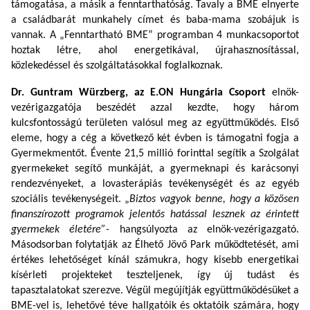
támogatása, a másik a fenntarthatóság. Tavaly a BME elnyerte
a családbarát munkahely címet és baba-mama szobájuk is
vannak. A „Fenntartható BME” programban 4 munkacsoportot
hoztak létre, ahol energetikával, újrahasznosítással,
közlekedéssel és szolgáltatásokkal foglalkoznak.
Dr. Guntram Würzberg, az E.ON Hungária Csoport
elnök-
vezérigazgatója beszédét azzal kezdte, hogy három
kulcsfontosságú területen valósul meg az együttműködés.
Első
eleme, hogy a cég a következő két évben is támogatni fogja a
Gyermekmentőt. Évente 21,5 millió forinttal segítik a Szolgálat
gyermekeket segítő munkáját, a gyermeknapi és karácsonyi
rendezvényeket, a lovasterápiás tevékenységét és az egyéb
szociális tevékenységeit. „
Biztos vagyok benne, hogy a közösen
finanszírozott programok jelentős hatással lesznek az érintett
gyermekek életére”-
hangsúlyozta az elnök-vezérigazgató.
Másodsorban folytatják az Élhető Jövő Park működtetését, ami
értékes lehetőséget kínál számukra, hogy kisebb energetikai
kísérleti projekteket teszteljenek, így új tudást és
tapasztalatokat szerezve. Végül megújítják együttműködésüket a
BME-vel is, lehetővé téve hallgatóik és oktatóik számára, hogy