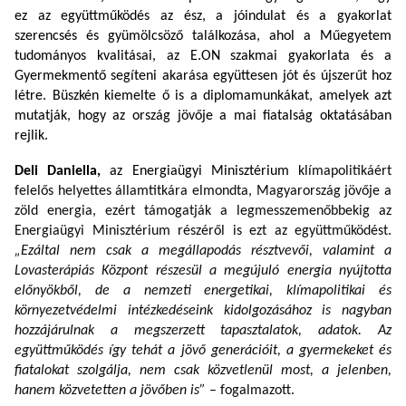
ez az együttműködés
az ész, a jóindulat és a gyakorlat
szerencsés és gyümölcsöző találkozása, ahol a Műegyetem
tudományos kvalitásai, az E.ON szakmai gyakorlata és a
Gyermekmentő segíteni akarása együttesen jót és újszerűt hoz
létre. Büszkén kiemelte ő is a diplomamunkákat, amelyek azt
mutatják, hogy az ország jövője a mai fiatalság oktatásában
rejlik.
Deli Daniella,
az Energiaügyi Minisztérium
klímapolitikáért
felelős helyettes államtitkára elmondta, Magyarország jövője a
zöld energia, ezért támogatják a legmesszemenőbbekig az
Energiaügyi Minisztérium részéről is ezt az együttműködést.
„Ezáltal nem csak a megállapodás résztvevői, valamint a
Lovasterápiás Központ részesül a megújuló energia nyújtotta
előnyökből, de a nemzeti energetikai, klímapolitikai és
környezetvédelmi intézkedéseink kidolgozásához is nagyban
hozzájárulnak a megszerzett tapasztalatok, adatok. Az
együttműködés így tehát a jövő generációit, a gyermekeket és
fiatalokat szolgálja, nem csak közvetlenül most, a jelenben,
hanem közvetetten a jövőben is”
– fogalmazott.