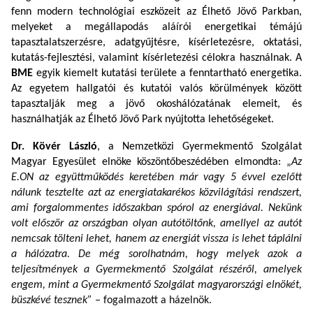
fenn modern technológiai eszközeit az Élhető Jövő Parkban,
melyeket a megállapodás aláírói energetikai témájú
tapasztalatszerzésre, adatgyűjtésre, kísérletezésre, oktatási,
kutatás-fejlesztési, valamint kísérletezési célokra használnak. A
BME
egyik kiemelt kutatási területe a fenntartható energetika.
Az egyetem hallgatói és kutatói valós körülmények között
tapasztalják meg a jövő okoshálózatának elemeit, és
használhatják az Élhető Jövő Park nyújtotta lehetőségeket.
Dr. Kövér László
, a Nemzetközi Gyermekmentő Szolgálat
Magyar Egyesület elnöke köszöntőbeszédében elmondta:
„
Az
E.ON az együttműködés keretében már vagy 5 évvel ezelőtt
nálunk tesztelte azt az energiatakarékos közvilágítási rendszert,
ami forgalommentes időszakban spórol az energiával. Nekünk
volt először az országban olyan autótöltőnk, amellyel az autót
nemcsak tölteni lehet, hanem az energiát vissza is lehet táplálni
a hálózatra. De még sorolhatnám, hogy melyek azok a
teljesítmények a Gyermekmentő Szolgálat részéről, amelyek
engem, mint a Gyermekmentő Szolgálat magyarországi elnökét,
büszkévé tesznek” –
fogalmazott a házelnök.