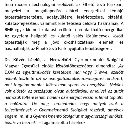
fenn modern technológiai eszközeit az Élhető Jövő Parkban,
melyeket a megállapodás aláírói energetikai témájú
tapasztalatszerzésre, adatgyűjtésre, kísérletezésre, oktatási,
kutatás-fejlesztési, valamint kísérletezési célokra használnak. A
BME
egyik kiemelt kutatási területe a fenntartható energetika.
Az egyetem hallgatói és kutatói valós körülmények között
tapasztalják meg a jövő okoshálózatának elemeit, és
használhatják az Élhető Jövő Park nyújtotta lehetőségeket.
Dr. Kövér László
, a Nemzetközi Gyermekmentő Szolgálat
Magyar Egyesület elnöke köszöntőbeszédében elmondta:
„
Az
E.ON az együttműködés keretében már vagy 5 évvel ezelőtt
nálunk tesztelte azt az energiatakarékos közvilágítási rendszert,
ami forgalommentes időszakban spórol az energiával. Nekünk
volt először az országban olyan autótöltőnk, amellyel az autót
nemcsak tölteni lehet, hanem az energiát vissza is lehet táplálni
a hálózatra. De még sorolhatnám, hogy melyek azok a
teljesítmények a Gyermekmentő Szolgálat részéről, amelyek
engem, mint a Gyermekmentő Szolgálat magyarországi elnökét,
büszkévé tesznek” –
fogalmazott a házelnök.