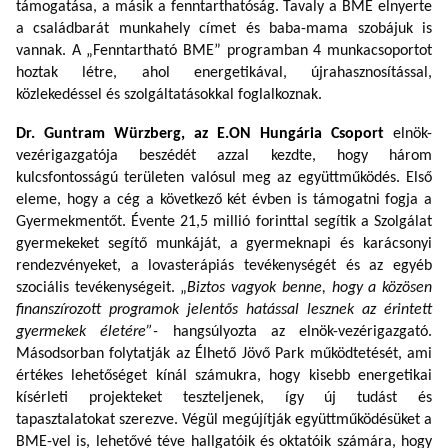
támogatása, a másik a fenntarthatóság. Tavaly a BME elnyerte
a családbarát munkahely címet és baba-mama szobájuk is
vannak. A „Fenntartható BME” programban 4 munkacsoportot
hoztak létre, ahol energetikával, újrahasznosítással,
közlekedéssel és szolgáltatásokkal foglalkoznak.
Dr. Guntram Würzberg, az E.ON Hungária Csoport
elnök-
vezérigazgatója beszédét azzal kezdte, hogy három
kulcsfontosságú területen valósul meg az együttműködés.
Első
eleme, hogy a cég a következő két évben is támogatni fogja a
Gyermekmentőt. Évente 21,5 millió forinttal segítik a Szolgálat
gyermekeket segítő munkáját, a gyermeknapi és karácsonyi
rendezvényeket, a lovasterápiás tevékenységét és az egyéb
szociális tevékenységeit. „
Biztos vagyok benne, hogy a közösen
finanszírozott programok jelentős hatással lesznek az érintett
gyermekek életére”-
hangsúlyozta az elnök-vezérigazgató.
Másodsorban folytatják az Élhető Jövő Park működtetését, ami
értékes lehetőséget kínál számukra, hogy kisebb energetikai
kísérleti projekteket teszteljenek, így új tudást és
tapasztalatokat szerezve. Végül megújítják együttműködésüket a
BME-vel is, lehetővé téve hallgatóik és oktatóik számára, hogy