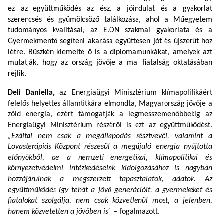
ez az együttműködés
az ész, a jóindulat és a gyakorlat
szerencsés és gyümölcsöző találkozása, ahol a Műegyetem
tudományos kvalitásai, az E.ON szakmai gyakorlata és a
Gyermekmentő segíteni akarása együttesen jót és újszerűt hoz
létre. Büszkén kiemelte ő is a diplomamunkákat, amelyek azt
mutatják, hogy az ország jövője a mai fiatalság oktatásában
rejlik.
Deli Daniella,
az Energiaügyi Minisztérium
klímapolitikáért
felelős helyettes államtitkára elmondta, Magyarország jövője a
zöld energia, ezért támogatják a legmesszemenőbbekig az
Energiaügyi Minisztérium részéről is ezt az együttműködést.
„Ezáltal nem csak a megállapodás résztvevői, valamint a
Lovasterápiás Központ részesül a megújuló energia nyújtotta
előnyökből, de a nemzeti energetikai, klímapolitikai és
környezetvédelmi intézkedéseink kidolgozásához is nagyban
hozzájárulnak a megszerzett tapasztalatok, adatok. Az
együttműködés így tehát a jövő generációit, a gyermekeket és
fiatalokat szolgálja, nem csak közvetlenül most, a jelenben,
hanem közvetetten a jövőben is”
– fogalmazott.