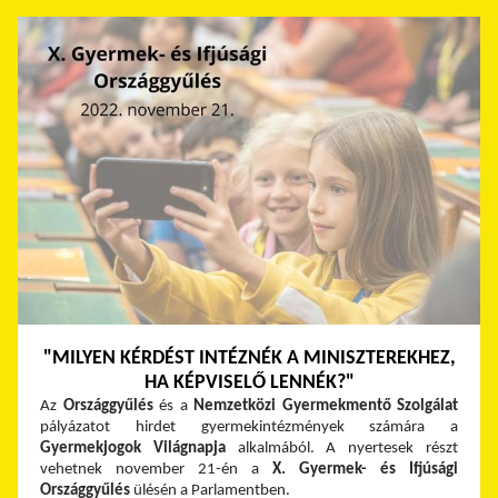
"MILYEN KÉRDÉST INTÉZNÉK A MINISZTEREKHEZ,
HA KÉPVISELŐ LENNÉK?"
Az
Országgyűlés
és a
Nemzetközi Gyermekmentő Szolgálat
pályázatot hirdet gyermekintézmények számára a
Gyermekjogok Világnapja
alkalmából. A nyertesek részt
vehetnek november 21-én a
X. Gyermek- és Ifjúsági
Országgyűlés
ülésén a Parlamentben.