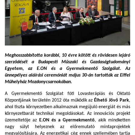
Meghosszabbította korábbi, 10 évre kötött és rövidesen lejáró
szerződését a Budapesti Műszaki és Gazdaságtudományi
Egyetem, az E.ON és a Gyermekmentő Szolgálat. Az
ünnepélyes aláírási ceremóniát május 30-án tartották az Eiffel
Műhelyház Mozdonycsarnokában.
A Gyermekmentő Szolgálat fóti Lovasterápiás és Oktató
Központjának területén 2012 óta működik az
Élhető Jövő Park
,
ahol tiszta környezetben alkalmaznak megújuló energiát és más
környezetbarát technikai megoldásokat. Az innovációs projekt
üzemeltetője az
E.ON és a Gyermekmentő
, akik mindketten
nagy súlyt helyeznek az előremutató mintaprojektek
megvalósítására. Az energetikai cég ennek szellemében tartja