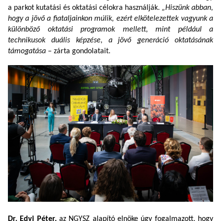
a parkot kutatási és oktatási célokra használják.
„Hiszünk abban,
hogy a jövő a fiataljainkon múlik, ezért elkötelezettek vagyunk a
különböző oktatási programok mellett, mint például a
technikusok duális képzése, a jövő generáció oktatásának
támogatása
– zárta gondolatait.
Dr. Edvi Péter,
az NGYSZ alapító elnöke úgy fogalmazott, hogy