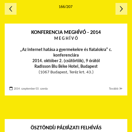
166/207
KONFERENCIA MEGHÍVÓ - 2014
M E G H Í V Ó
„Az internet hatása a gyermekekre és fiatalokra” c.
konferenciára
2014. október 2. (csütörtök), 9 órától
Radisson Blu Béke Hotel, Budapest
(1067 Budapest, Teréz krt. 43.)
2014. szeptember 03. szerda
Tovább ≫
ÖSZTÖNDÍJ PÁLYÁZATI FELHÍVÁS