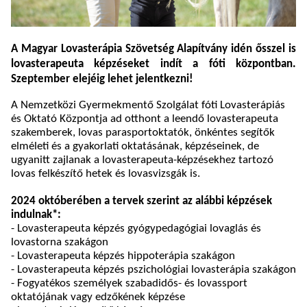
A Magyar Lovasterápia Szövetség Alapítvány idén ősszel is
lovasterapeuta képzéseket indít a fóti központban.
Szeptember elejéig lehet jelentkezni!
A Nemzetközi Gyermekmentő Szolgálat fóti Lovasterápiás
és Oktató Központja
ad otthont a leendő lovasterapeuta
szakemberek, lovas parasportoktatók, önkéntes segítők
elméleti és a gyakorlati oktatásának, képzéseinek, de
ugyanitt zajlanak a lovasterapeuta-képzésekhez tartozó
lovas felkészítő hetek és lovasvizsgák is.
2024 októberében a tervek szerint az alábbi képzések
indulnak*:
- Lovasterapeuta képzés gyógypedagógiai lovaglás és
lovastorna szakágon
- Lovasterapeuta képzés hippoterápia szakágon
-
Lovasterapeuta képzés pszichológiai lovasterápia szakágon
- Fogyatékos személyek szabadidős- és lovassport
oktatójának vagy edzőkének képzése