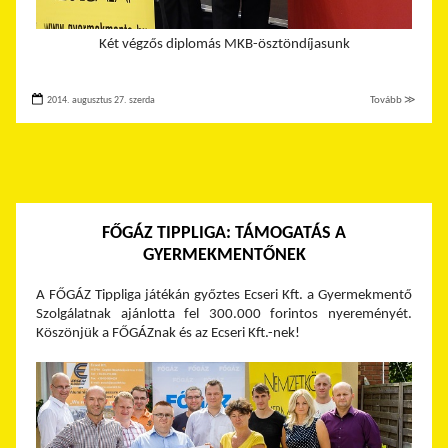
Két végzős diplomás MKB-ösztöndíjasunk
2014. augusztus 27. szerda
Tovább ≫
FŐGÁZ TIPPLIGA: TÁMOGATÁS A
GYERMEKMENTŐNEK
A FŐGÁZ Tippliga játékán győztes Ecseri Kft. a Gyermekmentő
Szolgálatnak ajánlotta fel 300.000 forintos nyereményét.
Köszönjük a FŐGÁZnak és az Ecseri Kft.-nek!