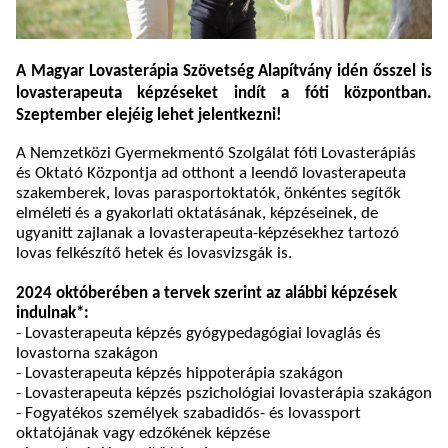
A Magyar Lovasterápia Szövetség Alapítvány idén ősszel is
lovasterapeuta képzéseket indít a fóti központban.
Szeptember elejéig lehet jelentkezni!
A Nemzetközi Gyermekmentő Szolgálat fóti Lovasterápiás
és Oktató Központja
ad otthont a leendő lovasterapeuta
szakemberek, lovas parasportoktatók, önkéntes segítők
elméleti és a gyakorlati oktatásának, képzéseinek, de
ugyanitt zajlanak a lovasterapeuta-képzésekhez tartozó
lovas felkészítő hetek és lovasvizsgák is.
2024 októberében a tervek szerint az alábbi képzések
indulnak*:
- Lovasterapeuta képzés gyógypedagógiai lovaglás és
lovastorna szakágon
- Lovasterapeuta képzés hippoterápia szakágon
-
Lovasterapeuta képzés pszichológiai lovasterápia szakágon
- Fogyatékos személyek szabadidős- és lovassport
oktatójának vagy edzőkének képzése