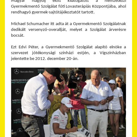
Magyar Nagydíj előtt kilátogatott a Nemzetközi
Gyermekmentő Szolgálat fóti Lovasterápiás Központjába, ahol
rendhagyó gyermek-sajtótájékoztatót tartott.
Michael Schumacher itt adta át a Gyermekmentő Szolgálatnak
dedikált versenyző-overallját, melyet a Szolgálat árverésre
bocsát.
Ezt Edvi Péter, a Gyermekmentő Szolgálat alapító elnöke a
szervezet jótékonysági színházi estjén, a Vígszínházban
jelentette be 2012. december 20-án.