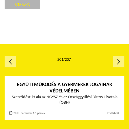
VISSZA
201/207
EGYÜTTMŰKÖDÉS A GYERMEKEK JOGAINAK
VÉDELMÉBEN
Szerződést írt alá az NGYSZ és az Országgyűlési Biztos Hivatala
(OBH)
2010. december 17. péntek
Tovább ≫