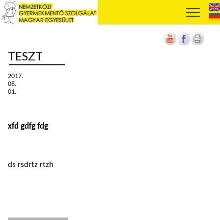
TESZT
2017.
08.
01.
xfd gdfg fdg
ds rsdrtz rtzh