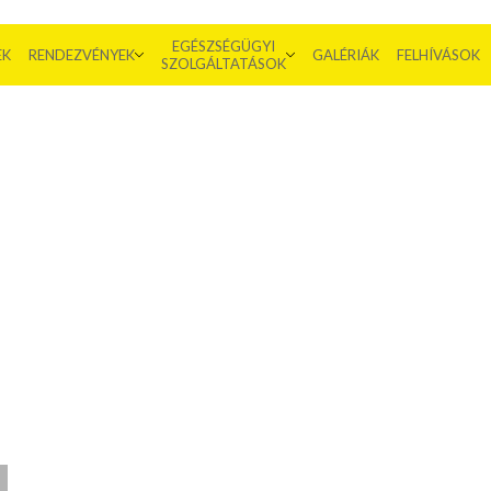
EGÉSZSÉGÜGYI
EK
RENDEZVÉNYEK
GALÉRIÁK
FELHÍVÁSOK
SZOLGÁLTATÁSOK