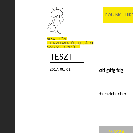
RÓLUNK
HÍR
TESZT
2017. 08. 01.
xfd gdfg fdg
ds rsdrtz rtzh
VISSZA