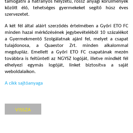
támogatni a hátrányos helyzetű, rossz anyagi körülmények
között élő, tehetséges gyermekeket segítő húsz éves
szervezetet.
A két fél által aláírt szerződés értelmében a Győri ETO FC
minden hazai mérkőzésének jegybevételéből 10 százalékot
a Gyermekmentő Szolgálatnak ajánl fel, melyet a csapat
tulajdonosa, a Quaestor Zrt. minden alkalommal
megdupláz. Emellett a Győri ETO FC csapatának mezén
továbbra is feltünteti az NGYSZ logóját, illetve mindkét fél
elhelyezi egymás logóját, linket biztosítva a saját
weboldalaikon.
A cikk sajtóanyaga
VISSZA