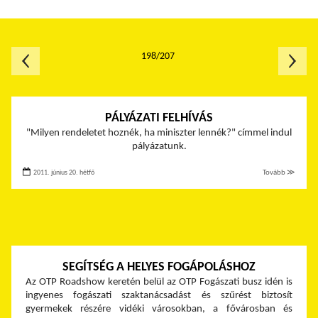
198/207
PÁLYÁZATI FELHÍVÁS
"Milyen rendeletet hoznék, ha miniszter lennék?" címmel indul
pályázatunk.
2011. június 20. hétfő
Tovább ≫
SEGÍTSÉG A HELYES FOGÁPOLÁSHOZ
Az OTP Roadshow keretén belül az OTP Fogászati busz idén is
ingyenes fogászati szaktanácsadást és szűrést biztosít
gyermekek részére vidéki városokban, a fővárosban és