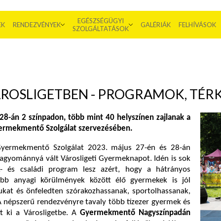
EGÉSZSÉGÜGYI
EK
RENDEZVÉNYEK
GALÉRIÁK
FELHÍVÁSOK
SZOLGÁLTATÁSOK
ROSLIGETBEN - PROGRAMOK, TÉRK
28-án 2 színpadon, több mint 40 helyszínen zajlanak a
ermekmentő Szolgálat szervezésében.
yermekmentő Szolgálat 2023. május 27-én és 28-án
hagyománnyá vált Városligeti Gyermeknapot. Idén is sok
k- és családi program lesz azért, hogy a hátrányos
abb anyagi körülmények között élő gyermekek is jól
kat és önfeledten szórakozhassanak, sportolhassanak,
A népszerű rendezvényre tavaly több tízezer gyermek és
tt ki a Városligetbe. A
Gyermekmentő Nagyszínpadán