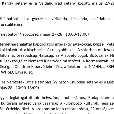
s Károly sétány és a Vajdahunyad sétány között, május 27-28
bálhatnak ki a gyerekek: vízilabda, kézilabda, kosárlabda, ö
 asztalitenisz.
rnet Sátor
(Napozórét, május 27-28., 10:00-18:00)
ternethasználattal kapcsolatos interaktív játékokkal, kvízzel, vet
kokkal várjuk a kisebbeket és nagyobbakat. A sátorban ott lesz:
Információszabadság Hatóság, az Alapvető Jogok Biztosának Hi
 Szakszolgálat Nemzeti Kibervédelmi Intézet, a Kormányzati In
ökség, a Quadron Kibervédelmi Zrt., a Telekom, az NMHH, a BRFK
 a WITSEC Egyesület.
 és Nemzetek Utcája színpad
(Winston Churchill sétány és a Li
ájus 28., 10:00-18:00)
yik leglátogatottabb helyszíne, ahol számos, Budapesten ak
kulturális intézet várja vasárnap a különböző kultúrák, népi s
nt érdeklődőket. A programon idén rekordszámú, 22 ország vesz