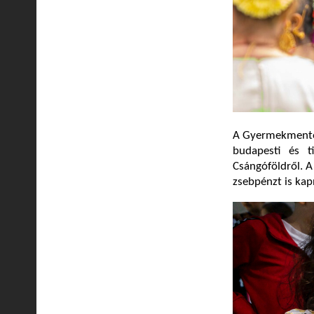
A Gyermekmentő 
budapesti és t
Csángóföldről. A 
zsebpénzt is kap