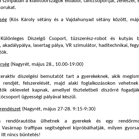
színpadán a kiállítóországok előadói, tánccsoportjai, zenészei, 
orukat.
ség
(Kós Károly sétány és a Vajdahunyad sétány között, máj
 Különleges Díszelgő Csoport, tűzszerész-robot és kutyás 
akadálypálya, lasertag pálya, VR szimulátor, haditechnikai, fegy
tók.
őrség
(Nagyrét, május 28., 10.00-19:00)
teraktív díszelgési bemutatót tart a gyerekeknek, akik megism
i rendjét, felszerelését, majd alaki foglalkozásokon vehetnek
ítők oklevelet kapnak, amellyel tiszteletbeli díszőrré fogadj
ócsoport ügyességi pályával készül.
rendészet
(Nagyrét, május 27-28. 9:15-9:30)
n rendőrautóba ülhetnek a gyerekek és egy rendőrmo
. Vasárnap traffipax segítségével kipróbálhatják, milyen gyor
 itt nincs büntetés!