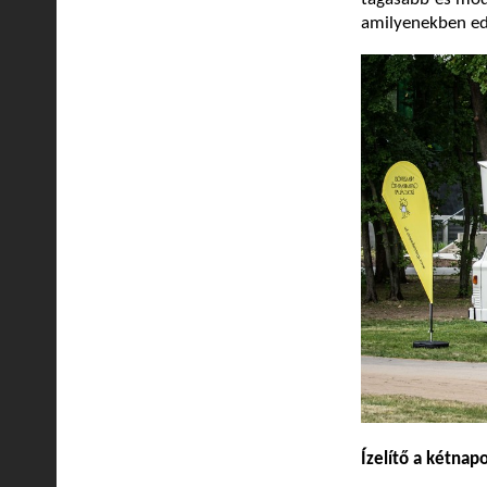
amilyenekben ed
Ízelítő a kétna