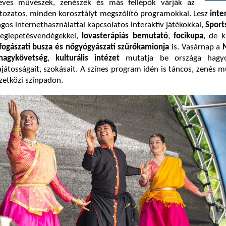
ves művészek, zenészek és más fellépők várják az
ltozatos, minden korosztályt megszólító programokkal. Lesz
inte
gos internethasználattal kapcsolatos interaktív játékokkal,
Sport
eglepetésvendégekkel,
lovasterápiás bemutató
,
focikupa
, de k
fogászati busza és nőgyógyászati szűrőkamionja
is. Vasárnap a
nagykövetség
,
kulturális intézet
mutatja be országa hagyo
játosságait, szokásait. A színes program idén is táncos, zenés 
zetközi színpadon.