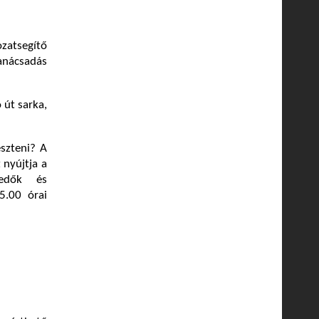
zatsegítő
tanácsadás
 út sarka,
eszteni? A
 nyújtja a
kedők és
5.00 órai