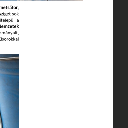
rnetsátor
,
sziget
sok
itelepül a
Nemzetek
mányait,
műsorokkal