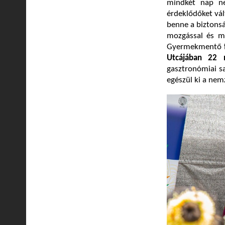
mindkét nap ne
érdeklődőket vá
benne a biztonsá
mozgással és m
Gyermekmentő
Utcájában 22
gasztronómiai sa
egészül ki a nem