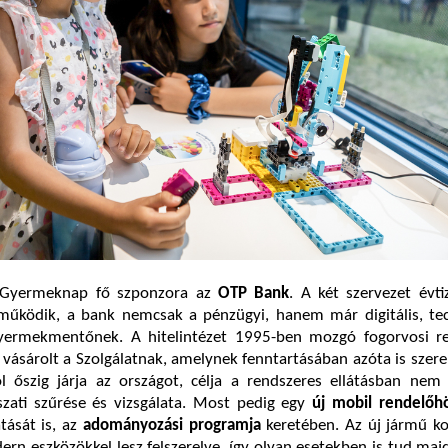
 Gyermeknap fő szponzora az
OTP Bank
. A két szervezet évt
működik, a bank nemcsak a pénzügyi, hanem már digitális, tec
Gyermekmentőnek. A hitelintézet 1995-ben mozgó fogorvosi r
t vásárolt a Szolgálatnak, amelynek fenntartásában azóta is szerep
l őszig járja az országot, célja a rendszeres ellátásban nem 
zati szűrése és vizsgálata. Most pedig egy
új mobil rendelőhö
tását is, az
adományozási programja
keretében. Az új jármű ko
rn eszközökkel lesz felszerelve, így olyan esetekben is tud majd