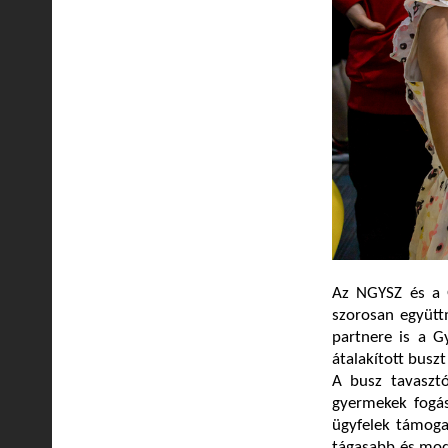
Az NGYSZ és a
szorosan együtt
partnere is a 
átalakított busz
A busz tavasztó
gyermekek fogás
ügyfelek támoga
tágasabb és mode