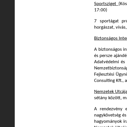
Sportsziget
(Kó
17:00)
7 sportágat pró
horgászat, vívás,
Biztonságos Inte
A biztonságos in
és persze ajándé
Adatvédelmi és 
Nemzetbiztonsági
Fejlesztési Ügyn
Consulting Kft.,
Nemzetek Utcája
sétány között, m
A rendezvény eg
nagykövetség és 
hagyományok irá