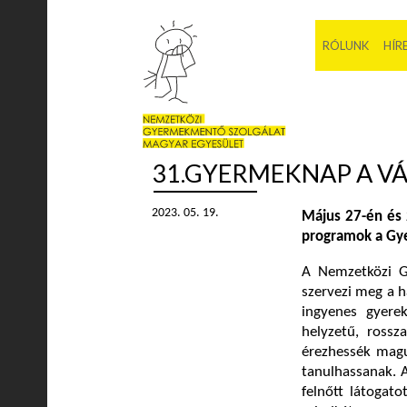
RÓLUNK
HÍR
31.GYERMEKNAP A VÁ
2023. 05. 19.
Május 27-én és 
programok a Gy
A Nemzetközi G
szervezi meg a 
ingyenes gyere
helyzetű, rossz
érezhessék magu
tanulhassanak. 
felnőtt látogato