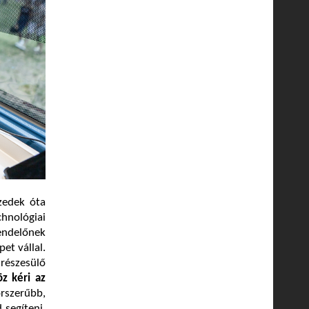
izedek óta
hnológiai
endelőnek
et vállal.
részesülő
z kéri az
rszerűbb,
 segíteni,