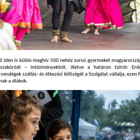
idén is külön meghív 500 nehéz sorsú gyermeket magyarországi
iszakóródi – intézményekből, illetve a határon túlról: Erd
vendégek szállás- és étkezési költségét a Szolgálat vállalja, ezen f
nak a diákok.