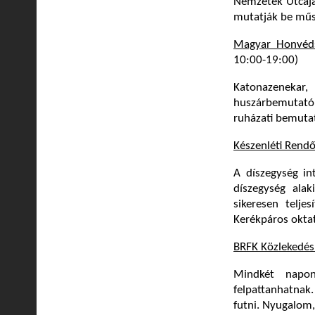
Nemzetek Utcája 
mutatják be műs
Magyar Honvéd
10:00-19:00)
Katonazenekar,
huszárbemutató, 
ruházati bemuta
Készenléti Rend
A díszegység in
díszegység alak
sikeresen teljes
Kerékpáros oktat
BRFK Közlekedés
Mindkét napo
felpattanhatnak
futni. Nyugalom,