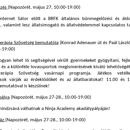
őzés
(Napozórét, május 27, 10:00-19:00)
nternet Sátor előtt a BRFK általános bűnmegelőzési és áldo
l, valamint lesz állatsimogató és állatvédelemmel kapcsolatos 
erápia Szövetség bemutatója
(Konrad Adenauer út és Paál László
0-19:00)
ogyan lehet ló segítségével sérült gyermekeket gyógyítani, fejl
s és a különféle lovassportok megismerésének kiváló lehetőségét
erápia Szövetség vasárnapi programja. Játékos vetél
ások várják az érdeklődőket és az állatbarátokat! 11.00 és 1
bemutatóval is készülnek!
pálya
(Napozórét, május 27-28., 10:00-19:00)
 nindzsává válhatnak a Ninja Academy akadálypályáján!
ház
(Napozórét, május 27-28., 10:00-19:00)