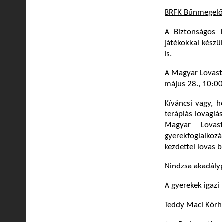
BRFK Bűnmegel
A Biztonságos I
játékokkal készü
is.
A Magyar Lovast
május 28., 10:0
Kíváncsi vagy, h
terápiás lovaglá
Magyar Lovast
gyerekfoglalkoz
kezdettel lovas 
Nindzsa akadály
A gyerekek igazi
Teddy Maci Kór