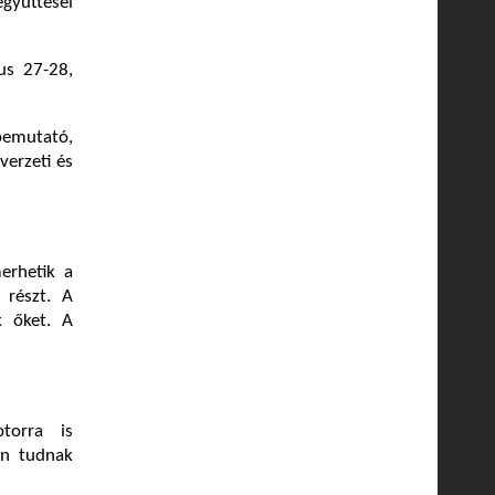
együttesei
us 27-28,
bemutató,
verzeti és
erhetik a
 részt. A
ák őket. A
torra is
san tudnak