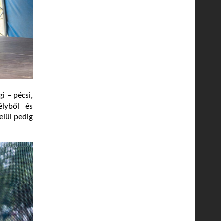
 – pécsi,
élyből és
elül pedig