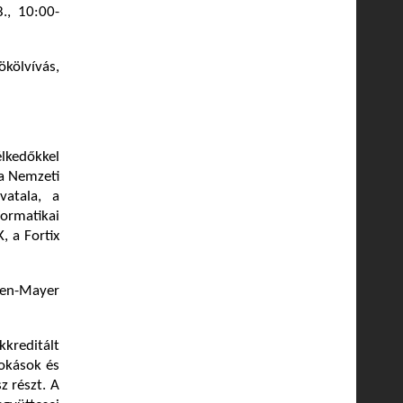
., 10:00-
kölvívás,
élkedőkkel
 a Nemzeti
vatala, a
formatikai
, a Fortix
ezen-Mayer
kreditált
zokások és
 részt. A