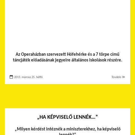
Az Operaházban szervezett Hófehérke és a 7 törpe című
táncjáték előadásának jegyeire általános iskolások részére.
2013. március 25. hétfő
Tovább ≫
„HA KÉPVISELŐ LENNÉK…”
„Milyen kérdést intéznék a miniszterekhez, ha képviselő