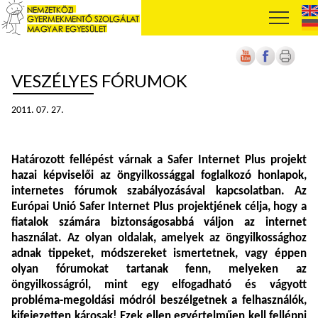
VESZÉLYES FÓRUMOK
2011. 07. 27.
Határozott fellépést várnak a Safer Internet Plus projekt
hazai képviselői az öngyilkossággal foglalkozó honlapok,
internetes fórumok szabályozásával kapcsolatban. Az
Európai Unió Safer Internet Plus projektjének célja, hogy a
fiatalok számára biztonságosabbá váljon az internet
használat. Az olyan oldalak, amelyek az öngyilkossághoz
adnak tippeket, módszereket ismertetnek, vagy éppen
olyan fórumokat tartanak fenn, melyeken az
öngyilkosságról, mint egy elfogadható és vágyott
probléma-megoldási módról beszélgetnek a felhasználók,
kifejezetten károsak! Ezek ellen egyértelműen kell fellépni