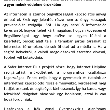
a gyermekek védelme érdekében.
Az interneten is számos öngyilkossággal kapcsolatos anyag
érhető el. Ezek egy jelentős része nem az öngyilkosságok
prevencióját szolgálja. Sőt! Ha egy serdülő információt
keres arról, hogyan tehet kárt magában, hogyan kövessen el
öngyilkosságot úgy, hogy esélye se legyen túlélni a
kísérletet, percek alatt talál a témában jártas társakat az
internetes fórumokon, de sok ötletet ad a média is. Ha a
segítő helyekről, a valódi megoldásokról szeretne olvasni,
többet kell kutakodnia.
A Safer Internet Plus projekt része, hogy Internet Helpline
szolgáltatást működtetnek a programhoz csatlakozó
tagországok. Ennek célja, hogy a gyermekek és fiatalok az
internethez kapcsolódó rossz élményeiket, kérdéseiket meg
tudják osztani, és segítséget kérhessenek. Így ha káros, vagy
felzaklató dolgokat olvasnak egy honlapon, azzal is van
hová fordulniuk.
Hazánkban a Kék Vonal Gyermekkrízis Alapítvány