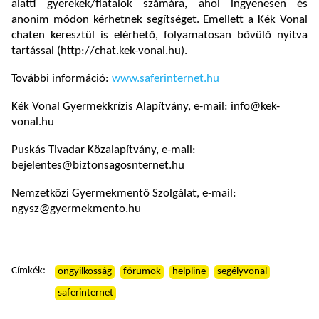
alatti gyerekek/fiatalok számára, ahol ingyenesen és
anonim módon kérhetnek segítséget. Emellett a Kék Vonal
chaten keresztül is elérhető, folyamatosan bővülő nyitva
tartással (http://chat.kek-vonal.hu).
További információ:
www.saferinternet.hu
Kék Vonal Gyermekkrízis Alapítvány, e-mail: info@kek-
vonal.hu
Puskás Tivadar Közalapítvány, e-mail:
bejelentes@biztonsagosnternet.hu
Nemzetközi Gyermekmentő Szolgálat, e-mail:
ngysz@gyermekmento.hu
Címkék:
öngyilkosság
fórumok
helpline
segélyvonal
saferinternet