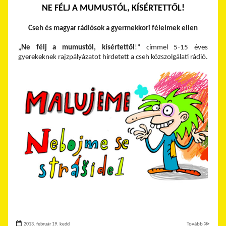
NE FÉLJ A MUMUSTÓL, KÍSÉRTETTŐL!
Cseh és magyar rádiósok a gyermekkori félelmek ellen
„
Ne félj a mumustól, kísértettől
!” címmel 5-15 éves
gyerekeknek rajzpályázatot hirdetett a cseh közszolgálati rádió.
2013. február 19. kedd
Tovább ≫