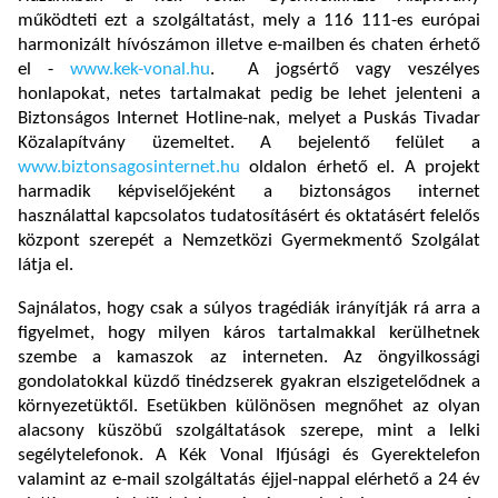
működteti ezt a szolgáltatást, mely a 116 111-es európai
harmonizált hívószámon illetve e-mailben és chaten érhető
el -
www.kek-vonal.hu
. A jogsértő vagy veszélyes
honlapokat, netes tartalmakat pedig be lehet jelenteni a
Biztonságos Internet Hotline-nak, melyet a Puskás Tivadar
Közalapítvány üzemeltet. A bejelentő felület a
www.biztonsagosinternet.hu
oldalon érhető el. A projekt
harmadik képviselőjeként a biztonságos internet
használattal kapcsolatos tudatosításért és oktatásért felelős
központ szerepét a Nemzetközi Gyermekmentő Szolgálat
látja el.
Sajnálatos, hogy csak a súlyos tragédiák irányítják rá arra a
figyelmet, hogy milyen káros tartalmakkal kerülhetnek
szembe a kamaszok az interneten. Az öngyilkossági
gondolatokkal küzdő tinédzserek gyakran elszigetelődnek a
környezetüktől. Esetükben különösen megnőhet az olyan
alacsony küszöbű szolgáltatások szerepe, mint a lelki
segélytelefonok. A Kék Vonal Ifjúsági és Gyerektelefon
valamint az e-mail szolgáltatás éjjel-nappal elérhető a 24 év