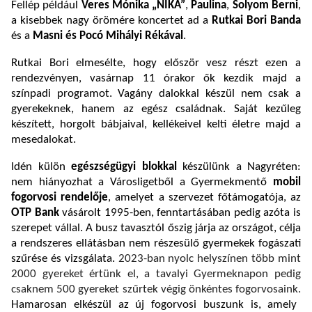
Fellép például
Veres Mónika „NIKA”
,
Paulina
,
Solyom Berni
,
a kisebbek nagy örömére koncertet ad a
Rutkai Bori Banda
és a
Masni és Pocó Mihályi Rékával
.
Rutkai Bori elmesélte, hogy először vesz részt ezen a
rendezvényen, vasárnap 11 órakor ők kezdik majd a
színpadi programot. Vagány dalokkal készül nem csak a
gyerekeknek, hanem az egész családnak. Saját kezűleg
készített, horgolt bábjaival, kellékeivel kelti életre majd a
mesedalokat.
Idén külön
egészségügyi blokkal
készülünk a Nagyréten:
nem hiányozhat a Városligetből a Gyermekmentő
mobil
fogorvosi rendelője
, amelyet a szervezet főtámogatója, az
OTP Bank
vásárolt 1995-ben, fenntartásában pedig azóta is
szerepet vállal. A busz tavasztól őszig járja az országot, célja
a rendszeres ellátásban nem részesülő gyermekek fogászati
szűrése és vizsgálata.
2023-ban nyolc helyszínen több mint
2000 gyereket értünk el, a tavalyi Gyermeknapon pedig
csaknem 500 gyereket szűrtek végig önkéntes fogorvosaink.
Hamarosan elkészül az új fogorvosi buszunk is, amely