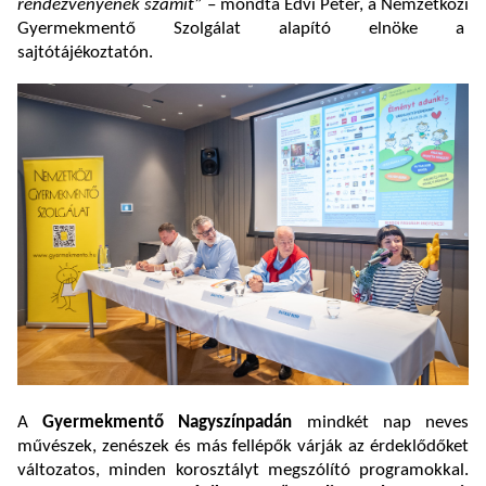
rendezvényének számít”
– mondta Edvi Péter, a Nemzetközi
Gyermekmentő Szolgálat alapító elnöke a
sajtótájékoztatón.
A
Gyermekmentő Nagyszínpadán
mindkét nap
neves
művészek, zenészek és más fellépők várják az érdeklődőket
változatos, minden korosztályt megszólító programokkal.