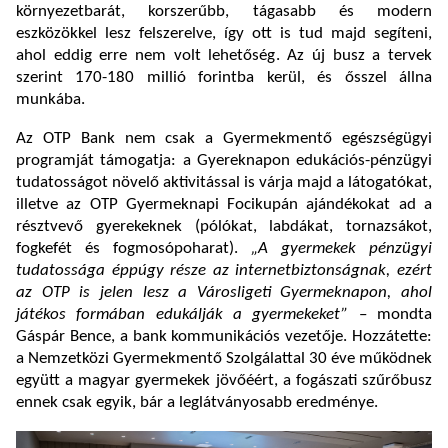
környezetbarát, korszerűbb, tágasabb és modern
eszközökkel lesz felszerelve, így ott is tud majd segíteni,
ahol eddig erre nem volt lehetőség. Az új busz a tervek
szerint 170-180 millió forintba kerül, és ősszel állna
munkába.
Az OTP Bank nem csak a Gyermekmentő egészségügyi
programját támogatja: a Gyereknapon
edukációs-pénzügyi
tudatosságot növelő aktivitással is várja majd a látogatókat,
illetve az OTP Gyermeknapi Focikupán ajándékokat ad a
résztvevő gyerekeknek (pólókat, labdákat, tornazsákot,
fogkefét és fogmosópoharat).
„A gyermekek pénzügyi
tudatossága éppúgy része az internetbiztonságnak, ezért
az OTP is jelen lesz a Városligeti Gyermeknapon, ahol
játékos formában edukálják a gyermekeket”
– mondta
Gáspár Bence, a bank kommunikációs vezetője. Hozzátette:
a Nemzetközi Gyermekmentő Szolgálattal 30 éve működnek
együtt a magyar gyermekek jövőéért, a fogászati szűrőbusz
ennek csak egyik, bár a leglátványosabb eredménye.