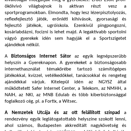
ökölvívó világbajnok is aktívan részt vesz a
sportprogramokban. Elmondta, hogy lesz lézerpisztolyozás,
reflexfejlesztő játék, erőnléti kihívások, gyorsasági és
fejlesztő játékok, ugróiskola. Ezenkívül pingpongozni,
kosárlabdázni, focizni is lehet majd. A legaktívabb sportolni
vágyó gyerekek idén sem hagyják el a Sportszigetet
ajándékok nélkül.
A
Biztonságos Internet Sátor
az egyik legnépszerűbb
helyszín a Gyereknapon. A gyerekeket a biztonságosabb
internethasználat témakörébe tartozó számítógépes
játékokkal, kvízzel, vetélkedőkkel, tanácsokkal és rengeteg
ajándékkal várjuk. Kitelepül idén az NGYSZ által
működtetett Safer Internet Center, a Telekom, az NMHH, a
NAIH, az NKI, az MNB Edulab és több kiberbiztonsággal
foglalkozó cég, pl. a Fortix, a Witsec.
A Nemzetek Utcája és az ott felállított színpad
a
rendezvény egyik leglátogatottabb helyszíne szokott lenni,
ahol számos, Budapesten akkreditált nagykövetség és