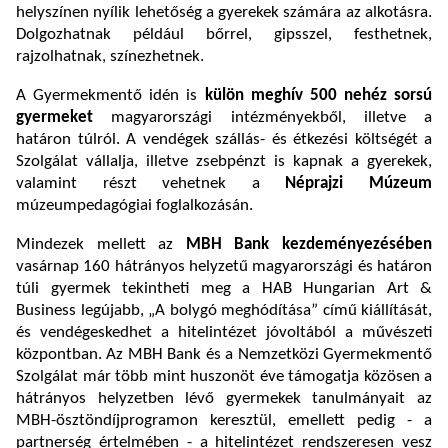
helyszínen nyílik lehetőség a gyerekek számára az alkotásra.
Dolgozhatnak például bőrrel, gipsszel, festhetnek,
rajzolhatnak, színezhetnek.
A Gyermekmentő idén is
külön meghív 500 nehéz sorsú
gyermeket
magyarországi intézményekből, illetve a
határon túlról. A vendégek szállás- és étkezési költségét a
Szolgálat vállalja, illetve zsebpénzt is kapnak a gyerekek,
valamint részt vehetnek a
Néprajzi Múzeum
múzeumpedagógiai foglalkozásán.
Mindezek mellett az
MBH Bank kezdeményezésében
vasárnap 160 hátrányos helyzetű magyarországi és határon
túli gyermek tekintheti meg a HAB Hungarian Art &
Business legújabb, „A bolygó meghódítása” című kiállítását,
és vendégeskedhet a hitelintézet jóvoltából a művészeti
központban. Az MBH Bank és a Nemzetközi Gyermekmentő
Szolgálat már több mint huszonöt éve támogatja közösen a
hátrányos helyzetben lévő gyermekek tanulmányait az
MBH-ösztöndíjprogramon keresztül, emellett pedig - a
partnerség értelmében - a hitelintézet rendszeresen vesz