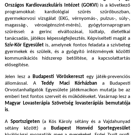
Országos Kardiovaszkuláris Intézet (GOKVI
) is a következő
programokkal: kardiológiai szűrés szűrőbuszban,
gyermekorvosi vizsgálat (EKG, vérnyomás-, pulzus-, súly-,
magasság-, véroxigénszint-mérés), gyógytornaprogram
szűréssel: a gerinc elváltozásai, lúdtalp, dietetikai
tanácsadás, játékos képességfejlesztés. Képviselteti magát a
Szív-Kör Egyesület
is, amelynek fontos feladata a szívbeteg
gyermekek és szüleik, és a gyógyító intézmények közötti
kommunikációs hídszerep betöltése, a kapcsolattartás
elősegítése.
Jelen lesz a
Budapesti Vöröskereszt
egy játék-prevenciós
állomással. A
Teddy Maci Kórházban
a Budapesti
Orvostanhallgatók Egyesülete játékmacikon mutatja be az
emberi test fontos szerveit és működéseket. Vasárnap lesz a
Magyar Lovasterápia Szövetség lovasterápiás bemutatója
is
.
A
Sportszigeten
(a Kós Károly sétány és a Vajdahunyad
sétány között) a
Budapest Honvéd Sportegyesület
kiválóságai mozgatják meg a gyerekeket. Erdei Zsolt profi