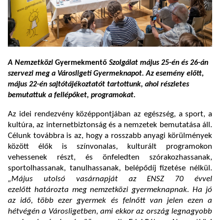
A Nemzetközi
Gyermekmentő
Szolgálat május 25-én és 26-án
szervezi meg a Városligeti Gyermeknapot. Az esemény előtt,
május 22-én sajtótájékoztatót tartottunk, ahol részletes
bemutattuk a fellépőket, programokat.
Az idei rendezvény középpontjában az egészség, a sport, a
kultúra, az internetbiztonság és a nemzetek bemutatása áll.
Célunk továbbra is az, hogy a rosszabb anyagi körülmények
között élők is színvonalas, kulturált programokon
vehessenek részt, és önfeledten szórakozhassanak,
sportolhassanak, tanulhassanak, belépődíj fizetése nélkül.
„Május utolsó vasárnapját az ENSZ 70 évvel
ezelőtt határozta meg nemzetközi gyermeknapnak. Ha jó
az idő, több ezer gyermek és felnőtt van jelen ezen a
hétvégén a Városligetben,
ami ekkor az ország legnagyobb