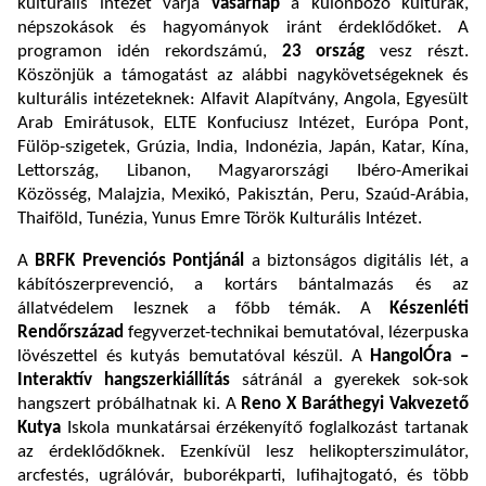
kulturális intézet várja
vasárnap
a különböző kultúrák,
népszokások és hagyományok iránt érdeklődőket. A
programon idén rekordszámú,
23 ország
vesz részt.
Köszönjük a támogatást az alábbi nagykövetségeknek és
kulturális intézeteknek: Alfavit Alapítvány, Angola, Egyesült
Arab Emirátusok, ELTE Konfuciusz Intézet, Európa Pont,
Fülöp-szigetek, Grúzia, India, Indonézia, Japán, Katar, Kína,
Lettország, Libanon, Magyarországi Ibéro-Amerikai
Közösség, Malajzia, Mexikó, Pakisztán, Peru, Szaúd-Arábia,
Thaiföld, Tunézia, Yunus Emre Török Kulturális Intézet.
A
BRFK Prevenciós Pontjánál
a biztonságos digitális lét, a
kábítószerprevenció, a kortárs bántalmazás és az
állatvédelem lesznek a főbb témák. A
Készenléti
Rendőrszázad
fegyverzet-technikai bemutatóval, lézerpuska
lövészettel és kutyás bemutatóval készül. A
HangolÓra –
Interaktív hangszerkiállítás
sátránál a gyerekek sok-sok
hangszert próbálhatnak ki. A
Reno X Baráthegyi Vakvezető
Kutya
Iskola munkatársai érzékenyítő foglalkozást tartanak
az érdeklődőknek.
Ezenkívül lesz helikopterszimulátor,
arcfestés, ugrálóvár, buborékparti, lufihajtogató, és t
öbb