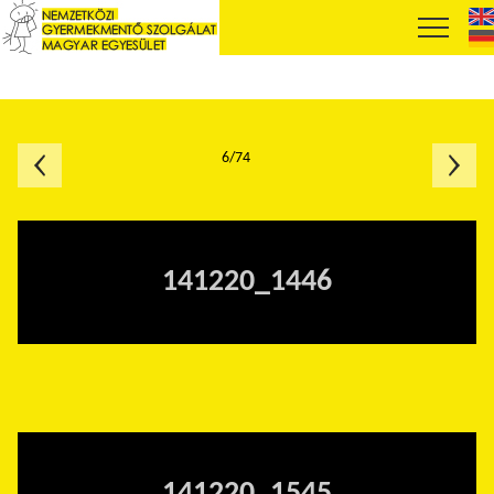
6/74
141220_1446