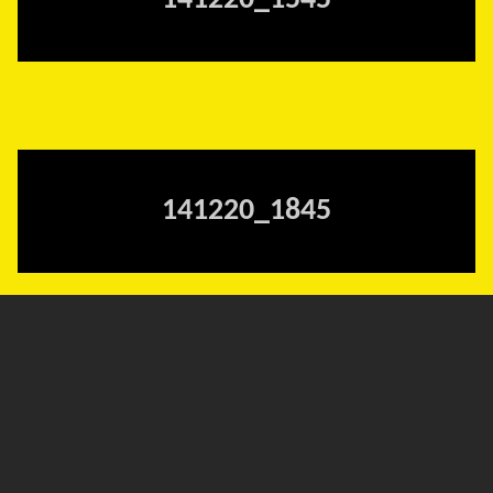
141220_1545
141220_1845