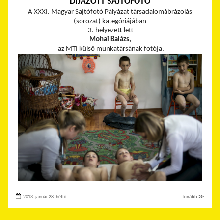
DÍJAZOTT SAJTÓFOTÓ
A XXXI. Magyar Sajtófotó Pályázat társadalomábrázolás
(sorozat) kategóriájában
3. helyezett lett
Mohai Balázs,
az MTI külső munkatársának fotója.
2013. január 28. hétfő
Tovább ≫