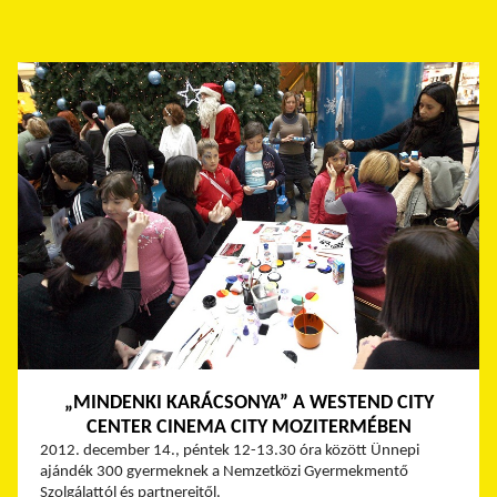
„MINDENKI KARÁCSONYA” A WESTEND CITY
CENTER CINEMA CITY MOZITERMÉBEN
2012. december 14., péntek 12-13.30 óra között Ünnepi
ajándék 300 gyermeknek a Nemzetközi Gyermekmentő
Szolgálattól és partnereitől.