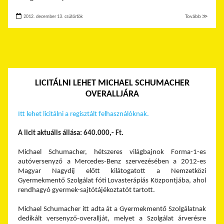
2012. december 13. csütörtök
Tovább ≫
LICITÁLNI LEHET MICHAEL SCHUMACHER
OVERALLJÁRA
Itt lehet licitálni a regisztált felhasználóknak.
A licit aktuális állása: 640.000,- Ft.
Michael Schumacher, hétszeres világbajnok Forma-1-es
autóversenyző a Mercedes-Benz szervezésében a 2012-es
Magyar Nagydíj előtt kilátogatott a Nemzetközi
Gyermekmentő Szolgálat fóti Lovasterápiás Központjába, ahol
rendhagyó gyermek-sajtótájékoztatót tartott.
Michael Schumacher itt adta át a Gyermekmentő Szolgálatnak
dedikált versenyző-overallját, melyet a Szolgálat árverésre