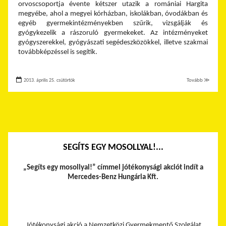
orvoscsoportja évente kétszer utazik a romániai Hargita
megyébe, ahol a megyei kórházban, iskolákban, óvodákban és
egyéb gyermekintézményekben szűrik, vizsgálják és
gyógykezelik a rászoruló gyermekeket. Az intézményeket
gyógyszerekkel, gyógyászati segédeszközökkel, illetve szakmai
továbbképzéssel is segítik.
2013. április 25. csütörtök
Tovább ≫
SEGÍTS EGY MOSOLLYAL!...
„Segíts egy mosollyal!” címmel jótékonysági akciót indít a
Mercedes-Benz Hungária Kft.
Jótékonysági akció a Nemzetközi Gyermekmentő Szolgálat