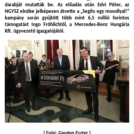
darabját mutatták be. Az előadás után Edvi Péter, az
NGYSZ elnöke jelképesen átvette a „Segíts egy mosollyal!”
kampány során gyűjtött több mint 6,5 millió forintos
támogatást Ingo Fröhlichtől, a Mercedes-Benz Hungária
Kft. ügyvezető igazgatójától.
(
Fotó: Gordon Eszter
)