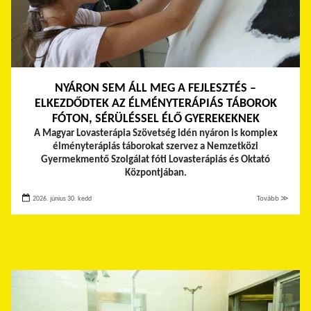
NYÁRON SEM ÁLL MEG A FEJLESZTÉS –
ELKEZDŐDTEK AZ ÉLMÉNYTERÁPIÁS TÁBOROK
FÓTON, SÉRÜLÉSSEL ÉLŐ GYEREKEKNEK
A Magyar Lovasterápia Szövetség idén nyáron is komplex
élményterápiás táborokat szervez a Nemzetközi
Gyermekmentő Szolgálat fóti Lovasterápiás és Oktató
Központjában.
2026. június 30. kedd
Tovább ≫