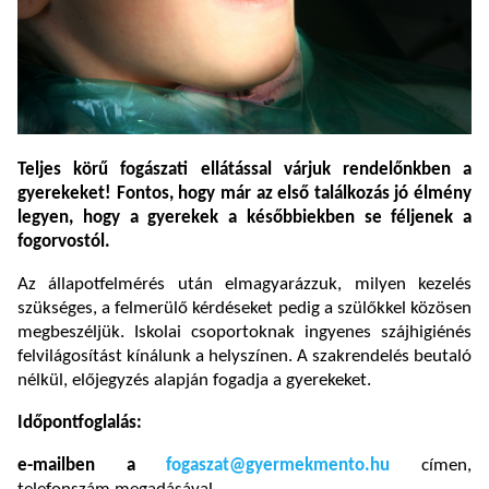
Teljes körű fogászati ellátással várjuk rendelőnkben a
gyerekeket! Fontos, hogy már az első találkozás jó élmény
legyen, hogy a gyerekek a későbbiekben se féljenek a
fogorvostól.
Az állapotfelmérés után elmagyarázzuk, milyen kezelés
szükséges, a felmerülő kérdéseket pedig a szülőkkel közösen
megbeszéljük. Iskolai csoportoknak ingyenes szájhigiénés
felvilágosítást kínálunk a helyszínen. A szakrendelés beutaló
nélkül, előjegyzés alapján fogadja a gyerekeket.
Időpontfoglalás:
e-mailben a
fogaszat@gyermekmento.hu
címen,