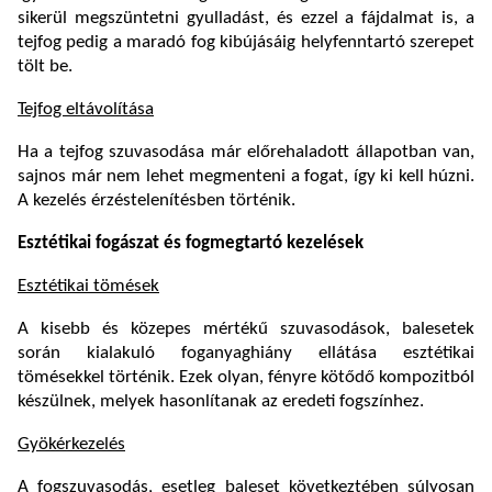
sikerül megszüntetni gyulladást, és ezzel a fájdalmat is, a
tejfog pedig a maradó fog kibújásáig helyfenntartó szerepet
tölt be.
Tejfog eltávolítása
Ha a tejfog szuvasodása már előrehaladott állapotban van,
sajnos már nem lehet megmenteni a fogat, így ki kell húzni.
A kezelés érzéstelenítésben történik.
Esztétikai fogászat és fogmegtartó kezelések
Esztétikai tömések
A kisebb és közepes mértékű szuvasodások, balesetek
során kialakuló foganyaghiány ellátása esztétikai
tömésekkel történik. Ezek olyan, fényre kötődő kompozitból
készülnek, melyek hasonlítanak az eredeti fogszínhez.
Gyökérkezelés
A fogszuvasodás, esetleg baleset következtében súlyosan