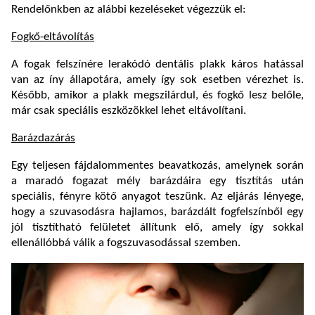
Rendelőnkben az alábbi kezeléseket végezzük el:
Fogkő-eltávolítás
A fogak felszínére lerakódó dentális plakk káros hatással
van az íny állapotára, amely így sok esetben vérezhet is.
Később, amikor a plakk megszilárdul, és fogkő lesz belőle,
már csak speciális eszközökkel lehet eltávolítani.
Barázdazárás
Egy teljesen fájdalommentes beavatkozás, amelynek során
a maradó fogazat mély barázdáira egy tisztítás után
speciális, fényre kötő anyagot teszünk. Az eljárás lényege,
hogy a szuvasodásra hajlamos, barázdált fogfelszínből egy
jól tisztítható felületet állítunk elő, amely így sokkal
ellenállóbbá válik a fogszuvasodással szemben.