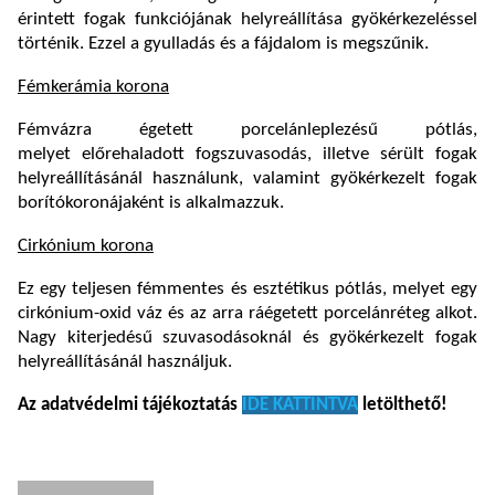
érintett fogak funkciójának helyreállítása gyökérkezeléssel
történik. Ezzel a gyulladás és a fájdalom is megszűnik.
Fémkerámia korona
Fémvázra égetett porcelánleplezésű pótlás,
melyet előrehaladott fogszuvasodás, illetve sérült fogak
helyreállításánál használunk, valamint gyökérkezelt fogak
borítókoronájaként is alkalmazzuk.
Cirkónium korona
Ez egy teljesen fémmentes és esztétikus pótlás, melyet egy
cirkónium-oxid váz és az arra ráégetett porcelánréteg alkot.
Nagy kiterjedésű szuvasodásoknál és gyökérkezelt fogak
helyreállításánál használjuk.
Az adatvédelmi tájékoztatás
IDE KATTINTVA
letölthető!