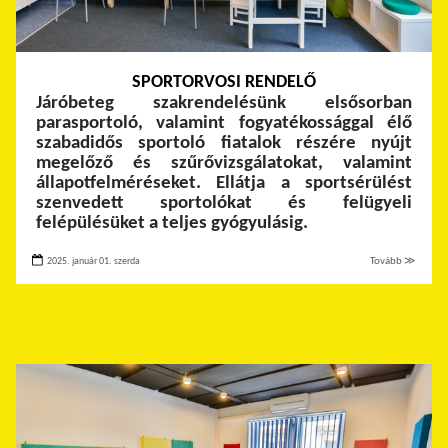
SPORTORVOSI RENDELŐ
Járóbeteg szakrendelésünk elsősorban
parasportoló, valamint fogyatékossággal élő
szabadidős sportoló fiatalok részére nyújt
megelőző és szűrővizsgálatokat, valamint
állapotfelméréseket. Ellátja a sportsérülést
szenvedett sportolókat és felügyeli
felépülésüket a teljes gyógyulásig.
2025. január 01. szerda
Tovább ≫