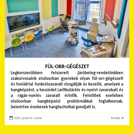
FÜL-ORR-GÉGÉSZET
Legkorszerűbben felszerelt járóbeteg-rendelőnkben
szakorvosaink elsősorban gyerekek olyan fül-orr-gégészeti
és foniátriai funkciózavarait vizsgálják és kezelik, amelyek a
hangképzést, a beszédet (artikulációs és nyelvi zavarokat) és
a rágás-nyelés zavarait érintik. Felnőttek esetében
elsősorban hangképzési problémákkal foglalkoznak,
beleértve énekesek hangtechnikai gondjait is.
2025. január 01. szerda
Tovább ≫