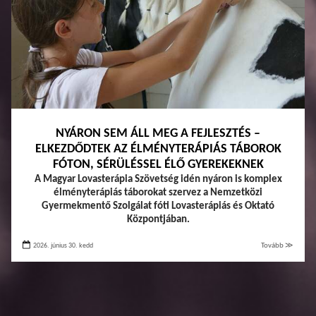
NYÁRON SEM ÁLL MEG A FEJLESZTÉS –
ELKEZDŐDTEK AZ ÉLMÉNYTERÁPIÁS TÁBOROK
FÓTON, SÉRÜLÉSSEL ÉLŐ GYEREKEKNEK
A Magyar Lovasterápia Szövetség idén nyáron is komplex
élményterápiás táborokat szervez a Nemzetközi
Gyermekmentő Szolgálat fóti Lovasterápiás és Oktató
Központjában.
2026. június 30. kedd
Tovább ≫