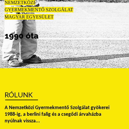
NEMZETKÖZI
GYERMEKMENTŐ SZOLGÁLAT
MAGYAR EGYESÜLET
1990 óta
RÓLUNK
A Nemzetközi Gyermekmentő Szolgálat gyökerei
1988-ig, a berlini falig és a csegődi árvaházba
nyúlnak vissza...