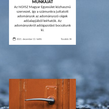
MUNKÁJÁT
Az NGYSZ Magyar Egyesület közhasznú
szervezet, így a számunkra juttatott
adományok az adományozó cégek
adóalapjából leírhatók. Az
adományokról adóigazolást bocsátunk
ki.
2021. december 13. hétfő
Tovább ≫