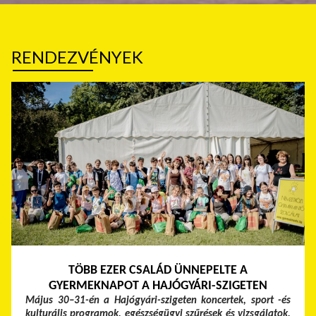
RENDEZVÉNYEK
TÖBB EZER CSALÁD ÜNNEPELTE A
GYERMEKNAPOT A HAJÓGYÁRI-SZIGETEN
Május 30–31-én a Hajógyári-szigeten koncertek, sport -és
kulturális programok, egészségügyi szűrések és vizsgálatok,