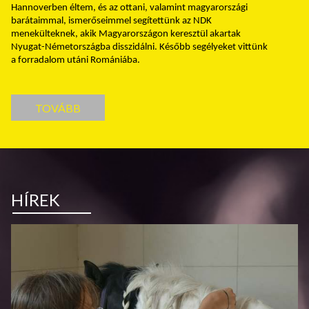
Hannoverben éltem, és az ottani, valamint magyarországi
barátaimmal, ismerőseimmel segítettünk az NDK
menekülteknek, akik Magyarországon keresztül akartak
Nyugat-Németországba disszidálni. Később segélyeket vittünk
a forradalom utáni Romániába.
TOVÁBB
HÍREK