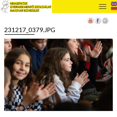
231217_0379.JPG