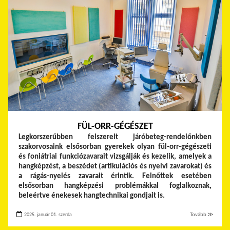
FÜL-ORR-GÉGÉSZET
Legkorszerűbben felszerelt járóbeteg-rendelőnkben
szakorvosaink elsősorban gyerekek olyan fül-orr-gégészeti
és foniátriai funkciózavarait vizsgálják és kezelik, amelyek a
hangképzést, a beszédet (artikulációs és nyelvi zavarokat) és
a rágás-nyelés zavarait érintik. Felnőttek esetében
elsősorban hangképzési problémákkal foglalkoznak,
beleértve énekesek hangtechnikai gondjait is.
2025. január 01. szerda
Tovább ≫