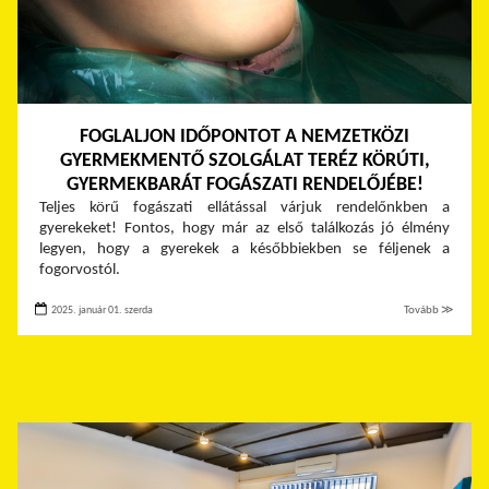
FOGLALJON IDŐPONTOT A NEMZETKÖZI
GYERMEKMENTŐ SZOLGÁLAT TERÉZ KÖRÚTI,
GYERMEKBARÁT FOGÁSZATI RENDELŐJÉBE!
Teljes körű fogászati ellátással várjuk rendelőnkben a
gyerekeket! Fontos, hogy már az első találkozás jó élmény
legyen, hogy a gyerekek a későbbiekben se féljenek a
fogorvostól.
2025. január 01. szerda
Tovább ≫