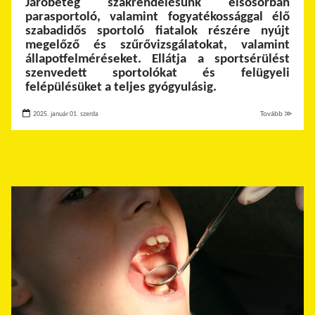
Járóbeteg szakrendelésünk elsősorban
parasportoló, valamint fogyatékossággal élő
szabadidős sportoló fiatalok részére nyújt
megelőző és szűrővizsgálatokat, valamint
állapotfelméréseket. Ellátja a sportsérülést
szenvedett sportolókat és felügyeli
felépülésüket a teljes gyógyulásig.
2025. január 01. szerda
Tovább ≫