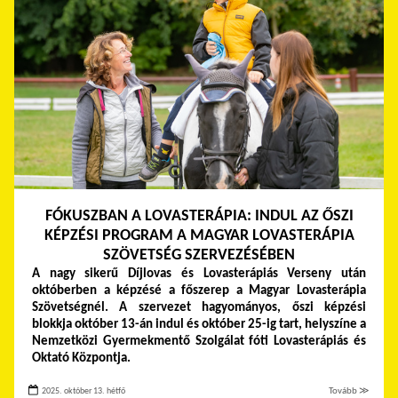
FÓKUSZBAN A LOVASTERÁPIA: INDUL AZ ŐSZI
KÉPZÉSI PROGRAM A MAGYAR LOVASTERÁPIA
SZÖVETSÉG SZERVEZÉSÉBEN
A nagy sikerű Díjlovas és Lovasterápiás Verseny után
októberben a képzésé a főszerep a Magyar Lovasterápia
Szövetségnél. A szervezet hagyományos, őszi képzési
blokkja október 13-án indul és október 25-ig tart, helyszíne a
Nemzetközi Gyermekmentő Szolgálat fóti Lovasterápiás és
Oktató Központja.
2025. október 13. hétfő
Tovább ≫