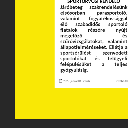
SPORTORVOSI RENDELŐ
Járóbeteg szakrendelésünk
elsősorban parasportoló,
valamint fogyatékossággal
élő szabadidős sportoló
fiatalok részére nyújt
megelőző és
szűrővizsgálatokat, valamint
állapotfelméréseket. Ellátja a
sportsérülést szenvedett
sportolókat és felügyeli
felépülésüket a teljes
gyógyulásig.
2025. január 01. szerda
Tovább 