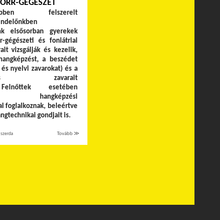
-ORR-GÉGÉSZET
erűbben felszerelt
endelőnkben
ink elsősorban gyerekek
r-gégészeti és foniátriai
ait vizsgálják és kezelik,
hangképzést, a beszédet
s és nyelvi zavarokat) és a
nyelés zavarait
 Felnőttek esetében
ban hangképzési
l foglalkoznak, beleértve
gtechnikai gondjait is.
 szerda
Tovább ≫