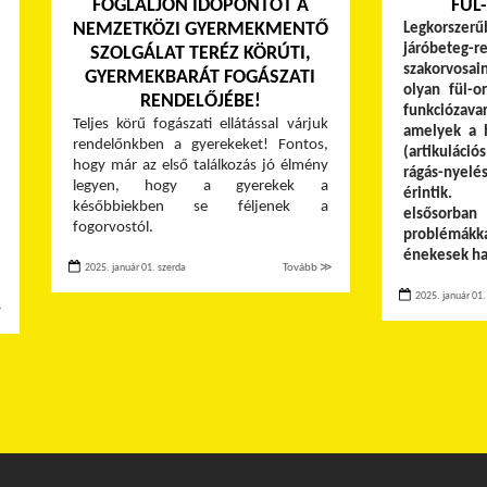
FOGLALJON IDŐPONTOT A
FÜL
NEMZETKÖZI GYERMEKMENTŐ
Legkorsz
járóbeteg-r
SZOLGÁLAT TERÉZ KÖRÚTI,
szakorvosa
GYERMEKBARÁT FOGÁSZATI
olyan fül-or
RENDELŐJÉBE!
funkciózavar
Teljes körű fogászati ellátással várjuk
amelyek a 
rendelőnkben a gyerekeket! Fontos,
(artikuláció
hogy már az első találkozás jó élmény
rágás-
legyen, hogy a gyerekek a
érintik.
későbbiekben se féljenek a
elsősor
fogorvostól.
problémákka
énekesek han
2025. január 01. szerda
Tovább ≫
2025. január 01.
≫