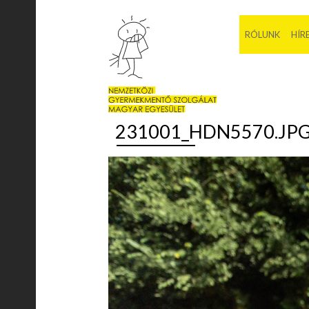
RÓLUNK
HÍR
231001_HDN5570.JP