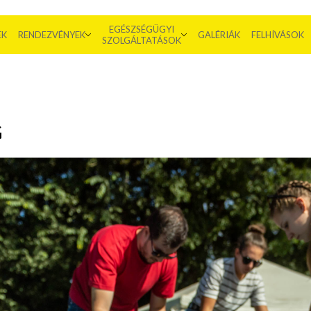
EGÉSZSÉGÜGYI
EK
RENDEZVÉNYEK
GALÉRIÁK
FELHÍVÁSOK
SZOLGÁLTATÁSOK
G