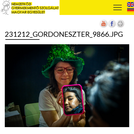
231212_GORDONESZTER_9866.JPG