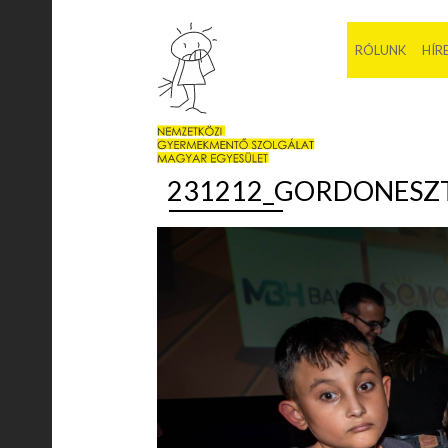
RÓLUNK
HÍR
231212_GORDONESZT