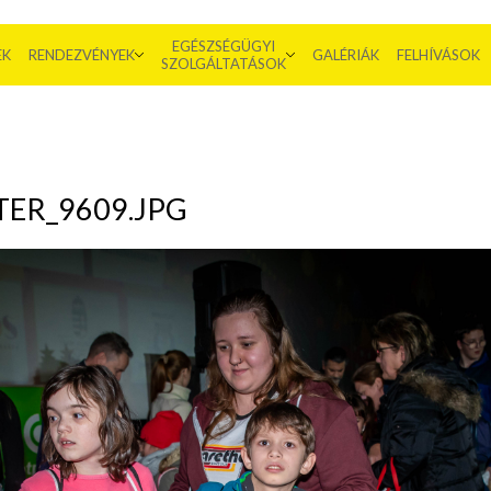
EGÉSZSÉGÜGYI
EK
RENDEZVÉNYEK
GALÉRIÁK
FELHÍVÁSOK
SZOLGÁLTATÁSOK
ER_9609.JPG