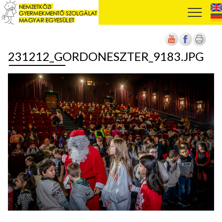
231212_GORDONESZTER_9183.JPG