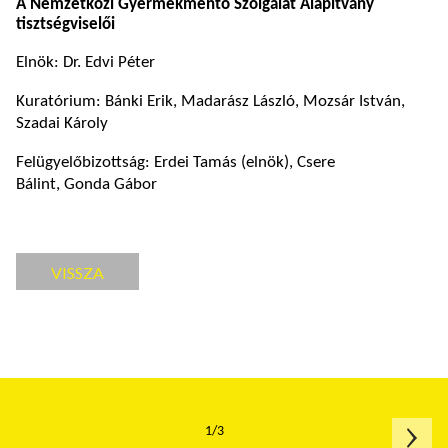
A Nemzetközi Gyermekmentő Szolgálat Alapítvány
tisztségviselői
Elnök: Dr. Edvi Péter
Kuratórium: Bánki Erik, Madarász László, Mozsár István,
Szadai Károly
Felügyelőbizottság: Erdei Tamás (elnök), Csere
Bálint, Gonda Gábor
VISSZA
1/3