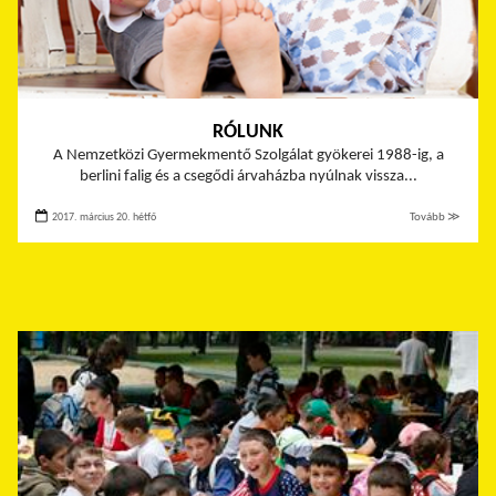
RÓLUNK
A Nemzetközi Gyermekmentő Szolgálat gyökerei 1988-ig, a
berlini falig és a csegődi árvaházba nyúlnak vissza...
2017. március 20. hétfő
Tovább ≫