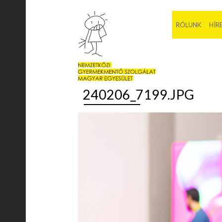
RÓLUNK
HÍR
240206_7199.JPG