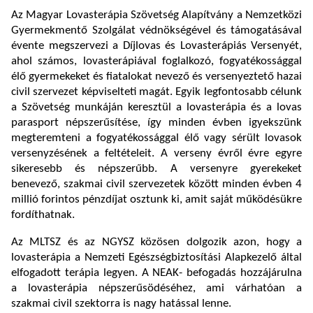
Az Magyar Lovasterápia Szövetség Alapítvány a Nemzetközi
Gyermekmentő Szolgálat védnökségével és támogatásával
évente megszervezi a Díjlovas és Lovasterápiás Versenyét,
ahol számos, lovasterápiával foglalkozó, fogyatékossággal
élő gyermekeket és fiatalokat nevező és versenyeztető hazai
civil szervezet képviselteti magát. Egyik legfontosabb célunk
a Szövetség munkáján keresztül a lovasterápia és a lovas
parasport népszerűsítése, így minden évben igyekszünk
megteremteni a fogyatékossággal élő vagy sérült lovasok
versenyzésének a feltételeit. A verseny évről évre egyre
sikeresebb és népszerűbb. A versenyre gyerekeket
benevező, szakmai civil szervezetek között minden évben 4
millió forintos pénzdíjat osztunk ki, amit saját működésükre
fordíthatnak.
Az MLTSZ és az NGYSZ közösen dolgozik azon, hogy a
lovasterápia a Nemzeti Egészségbiztosítási Alapkezelő által
elfogadott terápia legyen. A NEAK- befogadás hozzájárulna
a lovasterápia népszerűsödéséhez, ami várhatóan a
szakmai civil szektorra is nagy hatással lenne.