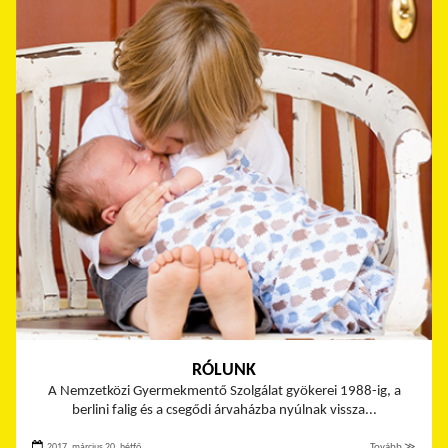
RÓLUNK
A Nemzetközi Gyermekmentő Szolgálat gyökerei 1988-ig, a
berlini falig és a csegődi árvaházba nyúlnak vissza...
2017. március 20. hétfő
Tovább ≫