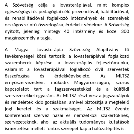
A Szövetség célja a lovasterápiával, mint komplex
egészségügyi és pedagógiai célú prevencióval, habilitációval,
és rehabilitációval foglalkozó intézmények és személyek
országos szintű összefogása, érdekeik védelme. A Szövetség
nyitott, jelenleg mintegy 40 intézmény és közel 300
magánszemély a tagja.
A Magyar Lovasterápia Szövetség Alapítvány fő
tevékenységei közé tartozik a lovasterápiával foglalkozó
szakemberek képzése, a lovasterápiás fejlesztőmunka,
valamint a lovasterápiával foglalkozó civil szerveztek
összefogása és érdekképviselete. Az MLTSZ
ernyőszervezetként működik Magyarországon, szoros
kapcsolatot tart a tagszervezetekkel és a külföldi
szervezetekkel egyaránt. Az MLTSZ részt vesz a jogszabályok
és rendeletek kidolgozásában, amivel biztosítja a megfelelő
jogi keretet és a szakmaiságot. Az MLTSZ évente
konferenciát szervez hazai és nemzetközi szakértőknek,
szervezeteknek, ahol az aktuális tudományos kutatások
ismertetése mellett fontos szerepet kap a hálózatépítés is.