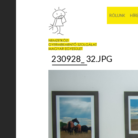
RÓLUNK
HÍR
230928_ 32.JPG