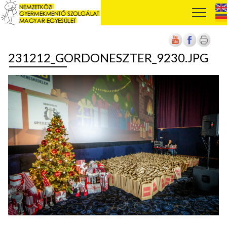
231212_GORDONESZTER_9230.JPG