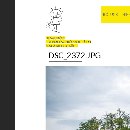
RÓLUNK
HÍR
DSC_2372.JPG