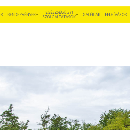
EGÉSZSÉGÜGYI
EK
RENDEZVÉNYEK
GALÉRIÁK
FELHÍVÁSOK
SZOLGÁLTATÁSOK