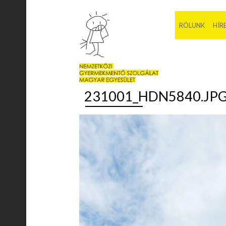
RÓLUNK
HÍR
231001_HDN5840.JP