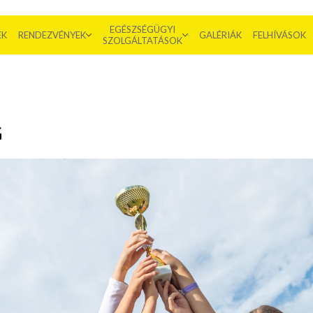
EGÉSZSÉGÜGYI
EK
RENDEZVÉNYEK
GALÉRIÁK
FELHÍVÁSOK
SZOLGÁLTATÁSOK
G