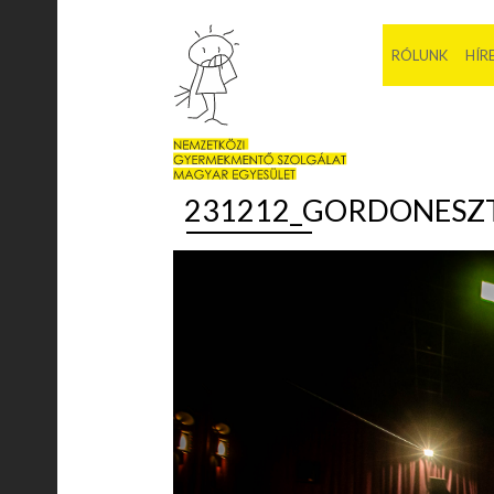
RÓLUNK
HÍR
231212_GORDONESZT