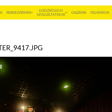
EGÉSZSÉGÜGYI
EK
RENDEZVÉNYEK
GALÉRIÁK
FELHÍVÁSOK
SZOLGÁLTATÁSOK
ER_9417.JPG