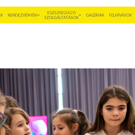
EGÉSZSÉGÜGYI
EK
RENDEZVÉNYEK
GALÉRIÁK
FELHÍVÁSOK
SZOLGÁLTATÁSOK