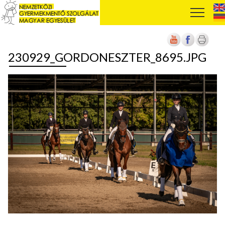
230929_GORDONESZTER_8695.JPG