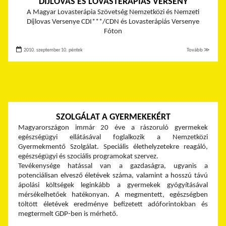
DÍJLOVAS ÉS LOVASTERÁPIÁS VERSENY
A Magyar Lovasterápia Szövetség Nemzetközi és Nemzeti
Díjlovas Versenye CDI***/CDN és Lovasterápiás Versenye
Fóton
2010. szeptember 10. péntek
Tovább ≫
SZOLGÁLAT A GYERMEKEKÉRT
Magyarországon immár 20 éve a rászoruló gyermekek
egészségügyi ellátásával foglalkozik a Nemzetközi
Gyermekmentő Szolgálat. Speciális élethelyzetekre reagáló,
egészségügyi és szociális programokat szervez.
Tevékenysége hatással van a gazdaságra, ugyanis a
potenciálisan elvesző életévek száma, valamint a hosszú távú
ápolási költségek leginkább a gyermekek gyógyításával
mérsékelhetőek hatékonyan. A megmentett, egészségben
töltött életévek eredménye befizetett adóforintokban és
megtermelt GDP-ben is mérhető.