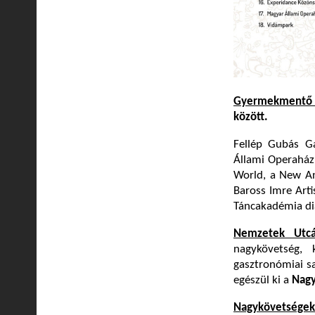
Gyermekmentő S
között.
Fellép Gubás G
Állami Operaház 
World, a New Ang
Baross Imre Arti
Táncakadémia diák
Nemzetek Utc
nagykövetség, 
gasztronómiai sa
egészül ki a
Nagy
Nagykövetségek