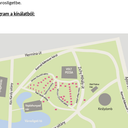
árosligetbe.
ram a kínálatból: