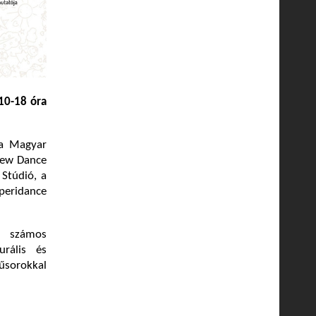
10-18 óra
 a Magyar
 New Dance
 Stúdió, a
xperidance
 számos
urális és
műsorokkal