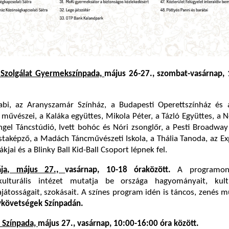
zolgálat Gyermekszínpada,
május 26-27., szombat-vasárnap, 
abi, az Aranyszamár Színház, a Budapesti Operettszínház és
művészei, a Kaláka együttes, Mikola Péter, a Tázló Együttes, a
el Táncstúdió, Ivett bohóc és Nóri zsonglőr, a Pesti Broadway
staképző, a Madách Táncművészeti Iskola, a Thália Tanoda, az E
jai és a Blinky Ball Kid-Ball Csoport lépnek fel.
ája, május 27.,
vasárnap, 10-18 óra
között.
A programon
kulturális intézet mutatja be országa hagyományait, kult
játosságait, szokásait. A színes program idén is táncos, zenés 
követségek Színpadán.
 Színpada,
május 27., vasárnap, 10:00-16:00 óra között.