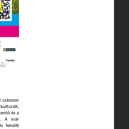
b százezer
ulturált,
entő és a
yt. A már
s felnőtt