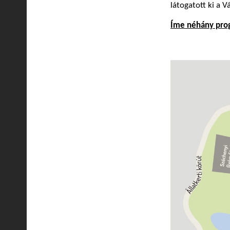
látogatott ki a V
Íme néhány prog