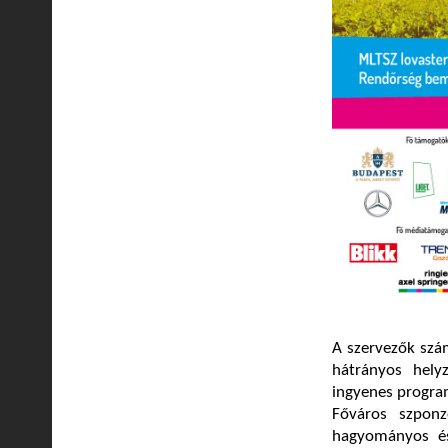
A szervezők szám
hátrányos hely
ingyenes progra
Főváros szponz
hagyományos és