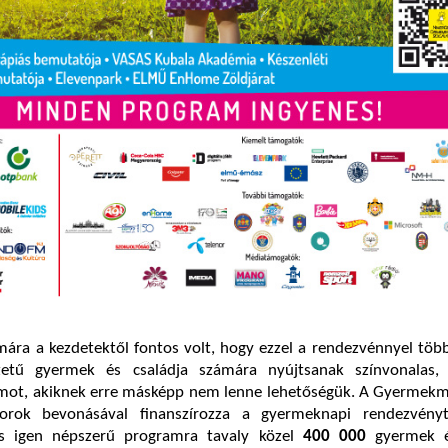
ára a kezdetektől fontos volt, hogy ezzel a rendezvénnyel töb
zetű gyermek és családja számára nyújtsanak színvonalas, k
mot, akiknek erre másképp nem lenne lehetőségük. A Gyermekm
orok bevonásával finanszírozza a gyermeknapi rendezvén
 igen népszerű programra tavaly közel
400 000
gyermek é