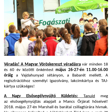
Véradás! A Magyar Vöröskereszt véradásra
vár minden 18
és 60 év közötti önkéntest
m
ájus 26-27-én 11.
00-16.00
óráig
a Vajdahunyad sétányon, a Babarét mellett. A
regisztrációhoz személyi igazolvány, lakcímkártya és TAJ-
kártya szükséges!
A Nagy Elsősegélynyújtó Küldetés:
Tanuld
meg
az elsősegélynyújtás alapjait a Mancs Őrjárat hőseivel!
2018. május 27-én Marshall és barátai csillagtúrára hívnak.