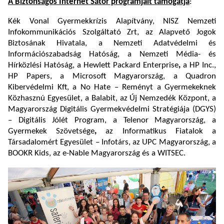
A Biztonságos Internet Sátor programjait támogatja
:
Kék Vonal Gyermekkrízis Alapítvány, NISZ Nemzeti
Infokommunikációs Szolgáltató Zrt, az Alapvető Jogok
Biztosának Hivatala, a Nemzeti Adatvédelmi és
Információszabadság Hatóság, a Nemzeti Média- és
Hírközlési Hatóság, a Hewlett Packard Enterprise
,
a HP Inc.,
HP Papers, a Microsoft Magyarország, a Quadron
Kibervédelmi Kft, a No Hate – Reményt a Gyermekeknek
Közhasznú Egyesület, a Balabit, az Új Nemzedék Központ, a
Magyarország Digitális Gyermekvédelmi Stratégiája (DGYS)
– Digitális Jólét Program, a Telenor Magyarország, a
Gyermekek Szövetsége
,
az Informatikus Fiatalok a
Társadalomért Egyesület – Infotárs, az UPC Magyarország, a
BOOKR Kids, az e-Nable Magyarország és a WITSEC.