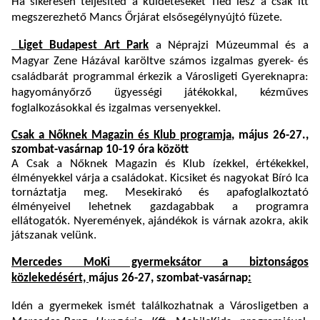
Ha sikeresen teljesíted a küldetéseket Tiéd lesz a csak itt
megszerezhető Mancs Őrjárat elsősegélynyújtó füzete.
Liget Budapest Art Park
a Néprajzi Múzeummal és a
Magyar Zene Házával karöltve számos izgalmas gyerek- és
családbarát programmal érkezik a Városligeti Gyereknapra:
hagyományőrző ügyességi játékokkal, kézműves
foglalkozásokkal és izgalmas versenyekkel.
Csak a Nőknek Magazin és Klub programja
, május 26-27.,
szombat-vasárnap 10-19 óra között
A Csak a Nőknek Magazin és Klub ízekkel, értékekkel,
élményekkel várja a családokat. Kicsiket és nagyokat Bíró Ica
tornáztatja meg. Mesekirakó és apafoglalkoztató
élményeivel lehetnek gazdagabbak a programra
ellátogatók. Nyeremények, ajándékok is várnak azokra, akik
játszanak velünk.
Mercedes MoKi gyermeksátor a biztonságos
közlekedésért,
május 26-27, szombat-vasárnap
:
Idén a gyermekek ismét találkozhatnak a Városligetben a