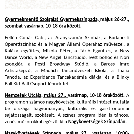
Gyermekmentő Szolgálat Gyermekszínpada,
május 26-27.,
szombat-vasárnap, 10-18 óra között.
Fellép Gubás Gabi, az Aranyszamár Színház, a Budapesti
Operettszínház és a Magyar Állami Operaház művészei, a
Kaláka együttes, Mikola Péter, a Tázló Együttes, a New
Dance World, a New Angel Táncstúdió, Ivett bohóc és Nóri
zsonglőr, a Pesti Broadway Stúdió, a Baross Imre
Artistaképző, a Madách Táncművészeti Iskola, a Thália
Tanoda, az Experidance Táncakadémia diákjai és a Blinky
Ball Kid-Ball Csoport lépnek fel.
Nemzetek Utcája, május 27.,
vasárnap, 10-18 óra
között.
A
programon számos nagykövetség, kulturális intézet mutatja
be országa hagyományait, kulturális és gasztronómiai
sajátosságait, szokásait. A színes program idén is táncos,
zenés műsorokkal egészül ki a
Nagykövetségek Színpadán.
Nagykövetségek Színpada,
május 27., vasárnap, 10:00-