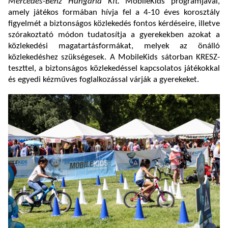
Mercedes-Benz Hungária Kft.
MobileKids programjával,
amely játékos formában hívja fel a 4-10 éves korosztály
figyelmét a biztonságos közlekedés fontos kérdéseire, illetve
szórakoztató módon tudatosítja a gyerekekben azokat a
közlekedési magatartásformákat, melyek az önálló
közlekedéshez szükségesek. A MobileKids sátorban KRESZ-
teszttel, a biztonságos közlekedéssel kapcsolatos játékokkal
és egyedi kézműves foglalkozással várják a gyerekeket.