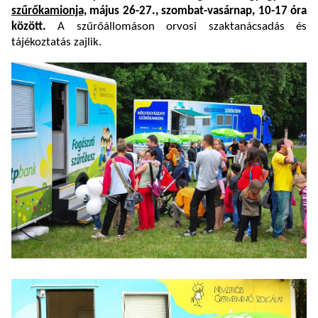
szűrőkamionja,
május 26-27., szombat-vasárnap, 10-17 óra
között.
A szűrőállomáson orvosi szaktanácsadás és
tájékoztatás zajlik.