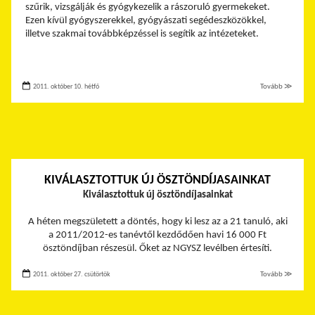
szűrik, vizsgálják és gyógykezelik a rászoruló gyermekeket.
Ezen kívül gyógyszerekkel, gyógyászati segédeszközökkel,
illetve szakmai továbbképzéssel is segítik az intézeteket.
2011. október 10. hétfő
Tovább ≫
KIVÁLASZTOTTUK ÚJ ÖSZTÖNDÍJASAINKAT
Kiválasztottuk új ösztöndíjasainkat
A héten megszületett a döntés, hogy ki lesz az a 21 tanuló, aki
a 2011/2012-es tanévtől kezdődően havi 16 000 Ft
ösztöndíjban részesül. Őket az NGYSZ levélben értesíti.
2011. október 27. csütörtök
Tovább ≫