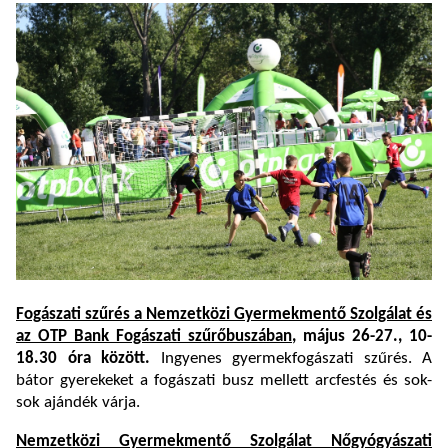
Fogászati szűrés a Nemzetközi Gyermekmentő Szolgálat és
az OTP Bank Fogászati szűrőbuszában
, május 26-27., 10-
18.30 óra között.
Ingyenes gyermekfogászati szűrés. A
bátor gyerekeket a fogászati busz mellett arcfestés és sok-
sok ajándék várja.
Nemzetközi Gyermekmentő Szolgálat Nőgyógyászati