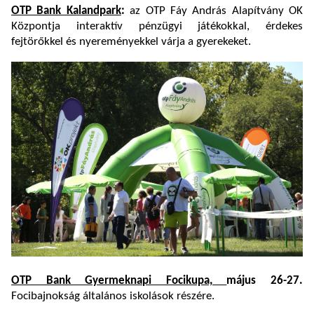
OTP Bank Kalandpark
:
az OTP Fáy András Alapítvány OK
Központja interaktív pénzügyi játékokkal, érdekes
fejtörőkkel és nyereményekkel várja a gyerekeket.
OTP Bank Gyermeknapi Focikupa,
május 26-27.
Focibajnokság általános iskolások részére.