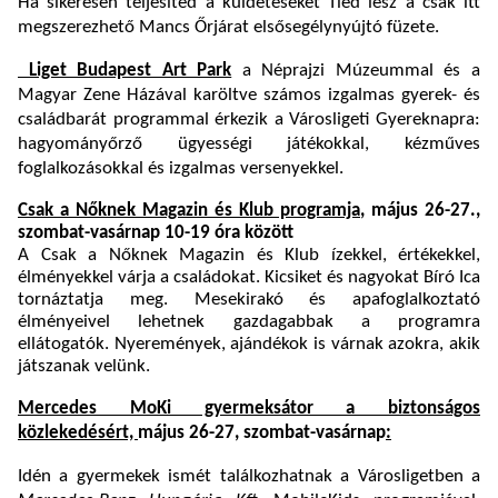
Ha sikeresen teljesíted a küldetéseket Tiéd lesz a csak itt
megszerezhető Mancs Őrjárat elsősegélynyújtó füzete.
Liget Budapest Art Park
a Néprajzi Múzeummal és a
Magyar Zene Házával karöltve számos izgalmas gyerek- és
családbarát programmal érkezik a Városligeti Gyereknapra:
hagyományőrző ügyességi játékokkal, kézműves
foglalkozásokkal és izgalmas versenyekkel.
Csak a Nőknek Magazin és Klub programja
, május 26-27.,
szombat-vasárnap 10-19 óra között
A Csak a Nőknek Magazin és Klub ízekkel, értékekkel,
élményekkel várja a családokat. Kicsiket és nagyokat Bíró Ica
tornáztatja meg. Mesekirakó és apafoglalkoztató
élményeivel lehetnek gazdagabbak a programra
ellátogatók. Nyeremények, ajándékok is várnak azokra, akik
játszanak velünk.
Mercedes MoKi gyermeksátor a biztonságos
közlekedésért,
május 26-27, szombat-vasárnap
:
Idén a gyermekek ismét találkozhatnak a Városligetben a