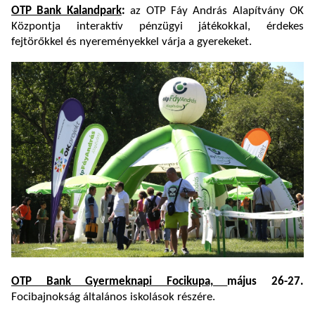
OTP Bank Kalandpark
:
az OTP Fáy András Alapítvány OK
Központja interaktív pénzügyi játékokkal, érdekes
fejtörőkkel és nyereményekkel várja a gyerekeket.
OTP Bank Gyermeknapi Focikupa,
május 26-27.
Focibajnokság általános iskolások részére.