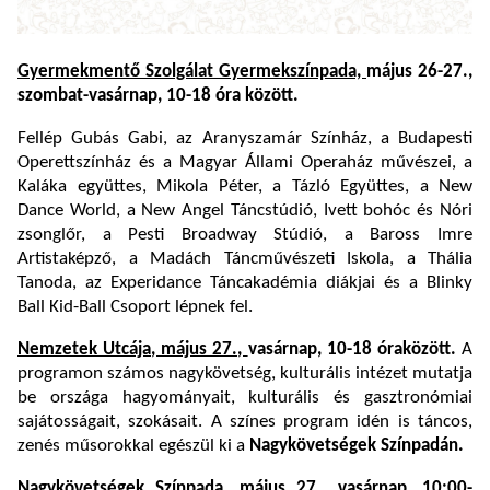
Gyermekmentő Szolgálat Gyermekszínpada,
május 26-27.,
szombat-vasárnap, 10-18 óra között.
Fellép Gubás Gabi, az Aranyszamár Színház, a Budapesti
Operettszínház és a Magyar Állami Operaház művészei, a
Kaláka együttes, Mikola Péter, a Tázló Együttes, a New
Dance World, a New Angel Táncstúdió, Ivett bohóc és Nóri
zsonglőr, a Pesti Broadway Stúdió, a Baross Imre
Artistaképző, a Madách Táncművészeti Iskola, a Thália
Tanoda, az Experidance Táncakadémia diákjai és a Blinky
Ball Kid-Ball Csoport lépnek fel.
Nemzetek Utcája, május 27.,
vasárnap, 10-18 óra
között.
A
programon számos nagykövetség, kulturális intézet mutatja
be országa hagyományait, kulturális és gasztronómiai
sajátosságait, szokásait. A színes program idén is táncos,
zenés műsorokkal egészül ki a
Nagykövetségek Színpadán.
Nagykövetségek Színpada,
május 27., vasárnap, 10:00-