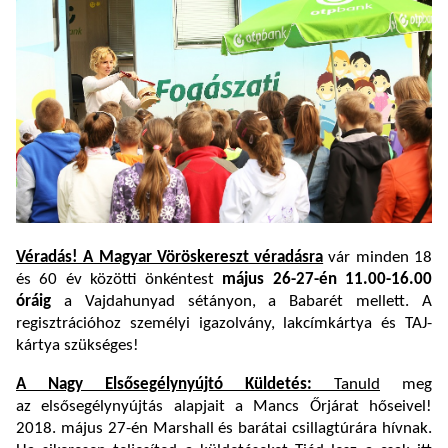
Véradás! A Magyar Vöröskereszt véradásra
vár minden 18
és 60 év közötti önkéntest
m
ájus 26-27-én 11.
00-16.00
óráig
a Vajdahunyad sétányon, a Babarét mellett. A
regisztrációhoz személyi igazolvány, lakcímkártya és TAJ-
kártya szükséges!
A Nagy Elsősegélynyújtó Küldetés:
Tanuld
meg
az elsősegélynyújtás alapjait a Mancs Őrjárat hőseivel!
2018. május 27-én Marshall és barátai csillagtúrára hívnak.