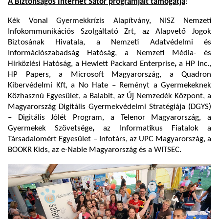
A Biztonságos Internet Sátor programjait támogatja
:
Kék Vonal Gyermekkrízis Alapítvány, NISZ Nemzeti
Infokommunikációs Szolgáltató Zrt, az Alapvető Jogok
Biztosának Hivatala, a Nemzeti Adatvédelmi és
Információszabadság Hatóság, a Nemzeti Média- és
Hírközlési Hatóság, a Hewlett Packard Enterprise
,
a HP Inc.,
HP Papers, a Microsoft Magyarország, a Quadron
Kibervédelmi Kft, a No Hate – Reményt a Gyermekeknek
Közhasznú Egyesület, a Balabit, az Új Nemzedék Központ, a
Magyarország Digitális Gyermekvédelmi Stratégiája (DGYS)
– Digitális Jólét Program, a Telenor Magyarország, a
Gyermekek Szövetsége
,
az Informatikus Fiatalok a
Társadalomért Egyesület – Infotárs, az UPC Magyarország, a
BOOKR Kids, az e-Nable Magyarország és a WITSEC.