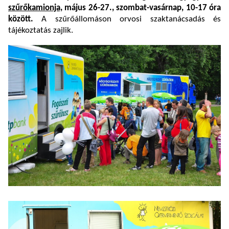
szűrőkamionja,
május 26-27., szombat-vasárnap, 10-17 óra
között.
A szűrőállomáson orvosi szaktanácsadás és
tájékoztatás zajlik.