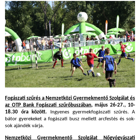
Fogászati szűrés a Nemzetközi Gyermekmentő Szolgálat és
az OTP Bank Fogászati szűrőbuszában
, május 26-27., 10-
18.30 óra között.
Ingyenes gyermekfogászati szűrés. A
bátor gyerekeket a fogászati busz mellett arcfestés és sok-
sok ajándék várja.
Nemzetközi Gyermekmentő Szolgálat Nőgyógyászati