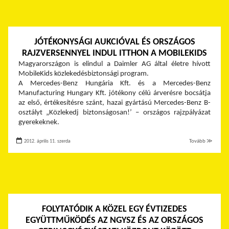
JÓTÉKONYSÁGI AUKCIÓVAL ÉS ORSZÁGOS
RAJZVERSENNYEL INDUL ITTHON A MOBILEKIDS
Magyarországon is elindul a Daimler AG által életre hívott
MobileKids közlekedésbiztonsági program.
A Mercedes-Benz Hungária Kft. és a Mercedes-Benz
Manufacturing Hungary Kft. jótékony célú árverésre bocsátja
az első, értékesítésre szánt, hazai gyártású Mercedes-Benz B-
osztályt „Közlekedj biztonságosan!’ – országos rajzpályázat
gyerekeknek.
2012. április 11. szerda
Tovább ≫
FOLYTATÓDIK A KÖZEL EGY ÉVTIZEDES
EGYÜTTMŰKÖDÉS AZ NGYSZ ÉS AZ ORSZÁGOS