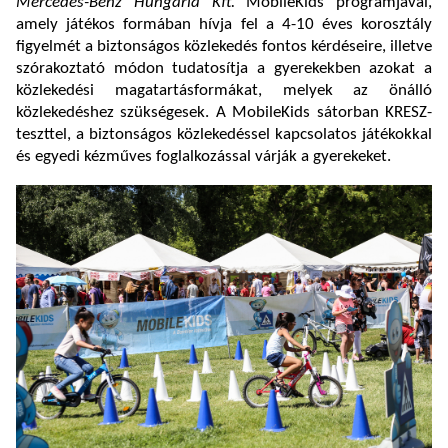
Mercedes-Benz Hungária Kft.
MobileKids programjával,
amely játékos formában hívja fel a 4-10 éves korosztály
figyelmét a biztonságos közlekedés fontos kérdéseire, illetve
szórakoztató módon tudatosítja a gyerekekben azokat a
közlekedési magatartásformákat, melyek az önálló
közlekedéshez szükségesek. A MobileKids sátorban KRESZ-
teszttel, a biztonságos közlekedéssel kapcsolatos játékokkal
és egyedi kézműves foglalkozással várják a gyerekeket.