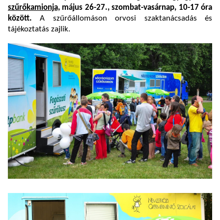
szűrőkamionja,
május 26-27., szombat-vasárnap, 10-17 óra
között.
A szűrőállomáson orvosi szaktanácsadás és
tájékoztatás zajlik.