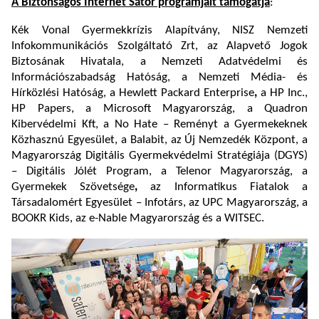
A Biztonságos Internet Sátor programjait támogatja
:
Kék Vonal Gyermekkrízis Alapítvány, NISZ Nemzeti
Infokommunikációs Szolgáltató Zrt, az Alapvető Jogok
Biztosának Hivatala, a Nemzeti Adatvédelmi és
Információszabadság Hatóság, a Nemzeti Média- és
Hírközlési Hatóság, a Hewlett Packard Enterprise
,
a HP Inc.,
HP Papers, a Microsoft Magyarország, a Quadron
Kibervédelmi Kft, a No Hate – Reményt a Gyermekeknek
Közhasznú Egyesület, a Balabit, az Új Nemzedék Központ, a
Magyarország Digitális Gyermekvédelmi Stratégiája (DGYS)
– Digitális Jólét Program, a Telenor Magyarország, a
Gyermekek Szövetsége
,
az Informatikus Fiatalok a
Társadalomért Egyesület – Infotárs, az UPC Magyarország, a
BOOKR Kids, az e-Nable Magyarország és a WITSEC.