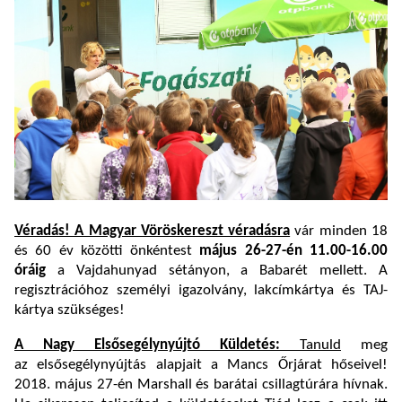
Véradás! A Magyar Vöröskereszt véradásra
vár minden 18
és 60 év közötti önkéntest
m
ájus 26-27-én 11.
00-16.00
óráig
a Vajdahunyad sétányon, a Babarét mellett. A
regisztrációhoz személyi igazolvány, lakcímkártya és TAJ-
kártya szükséges!
A Nagy Elsősegélynyújtó Küldetés:
Tanuld
meg
az elsősegélynyújtás alapjait a Mancs Őrjárat hőseivel!
2018. május 27-én Marshall és barátai csillagtúrára hívnak.