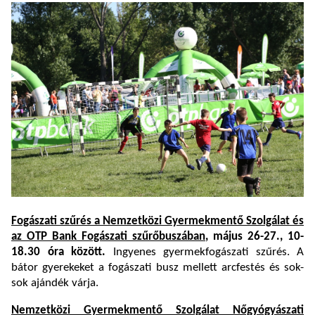
Fogászati szűrés a Nemzetközi Gyermekmentő Szolgálat és
az OTP Bank Fogászati szűrőbuszában
, május 26-27., 10-
18.30 óra között.
Ingyenes gyermekfogászati szűrés. A
bátor gyerekeket a fogászati busz mellett arcfestés és sok-
sok ajándék várja.
Nemzetközi Gyermekmentő Szolgálat Nőgyógyászati