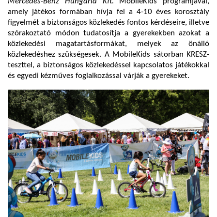
Mercedes-Benz Hungária Kft.
MobileKids programjával,
amely játékos formában hívja fel a 4-10 éves korosztály
figyelmét a biztonságos közlekedés fontos kérdéseire, illetve
szórakoztató módon tudatosítja a gyerekekben azokat a
közlekedési magatartásformákat, melyek az önálló
közlekedéshez szükségesek. A MobileKids sátorban KRESZ-
teszttel, a biztonságos közlekedéssel kapcsolatos játékokkal
és egyedi kézműves foglalkozással várják a gyerekeket.