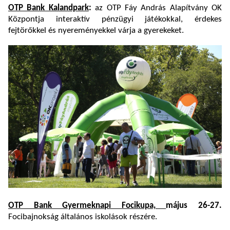
OTP Bank Kalandpark
:
az OTP Fáy András Alapítvány OK
Központja interaktív pénzügyi játékokkal, érdekes
fejtörőkkel és nyereményekkel várja a gyerekeket.
OTP Bank Gyermeknapi Focikupa,
május 26-27.
Focibajnokság általános iskolások részére.