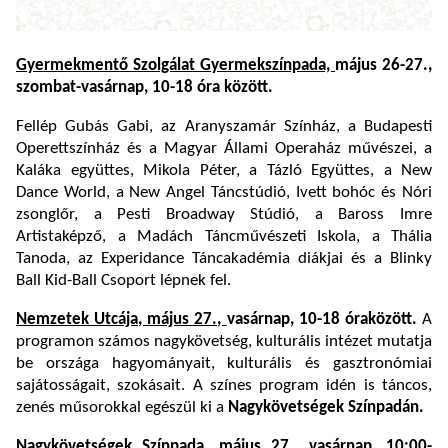
Gyermekmentő Szolgálat Gyermekszínpada,
május 26-27.,
szombat-vasárnap, 10-18 óra között.
Fellép Gubás Gabi, az Aranyszamár Színház, a Budapesti
Operettszínház és a Magyar Állami Operaház művészei, a
Kaláka együttes, Mikola Péter, a Tázló Együttes, a New
Dance World, a New Angel Táncstúdió, Ivett bohóc és Nóri
zsonglőr, a Pesti Broadway Stúdió, a Baross Imre
Artistaképző, a Madách Táncművészeti Iskola, a Thália
Tanoda, az Experidance Táncakadémia diákjai és a Blinky
Ball Kid-Ball Csoport lépnek fel.
Nemzetek Utcája, május 27.,
vasárnap, 10-18 óra
között.
A
programon számos nagykövetség, kulturális intézet mutatja
be országa hagyományait, kulturális és gasztronómiai
sajátosságait, szokásait. A színes program idén is táncos,
zenés műsorokkal egészül ki a
Nagykövetségek Színpadán.
Nagykövetségek Színpada,
május 27., vasárnap, 10:00-