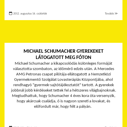
2012. augusztus 16. csütörtök
Tovább ≫
MICHAEL SCHUMACHER GYEREKEKET
LÁTOGATOTT MEG FÓTON
Michael Schumacher a kikapcsolódás különleges formáját
választotta szombaton, az időmérő edzés után. A Mercedes
AMG Petronas csapat pilótája ellátogatott a Nemzetközi
Gyermekmentő Szolgálat Lovasterápiás Központjába, ahol
rendhagyó "gyermek-sajtótájékoztatót" tartott. A gyerekek
jobbnál jobb kérdéseket tettek fel a hétszeres világbajnoknak.
Megtudhattuk, hogy Schumacher 4 éves kora óta versenyzik,
hogy akárcsak családja, ő is nagyon szereti a lovakat, és
előfordult már, hogy félt a pályán.