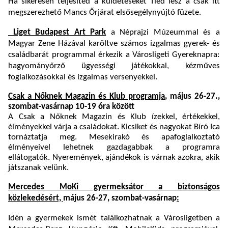
Ha sikeresen teljesíted a küldetéseket Tiéd lesz a csak itt
megszerezhető Mancs Őrjárat elsősegélynyújtó füzete.
Liget Budapest Art Park
a Néprajzi Múzeummal és a
Magyar Zene Házával karöltve számos izgalmas gyerek- és
családbarát programmal érkezik a Városligeti Gyereknapra:
hagyományőrző ügyességi játékokkal, kézműves
foglalkozásokkal és izgalmas versenyekkel.
Csak a Nőknek Magazin és Klub programja
, május 26-27.,
szombat-vasárnap 10-19 óra között
A Csak a Nőknek Magazin és Klub ízekkel, értékekkel,
élményekkel várja a családokat. Kicsiket és nagyokat Bíró Ica
tornáztatja meg. Mesekirakó és apafoglalkoztató
élményeivel lehetnek gazdagabbak a programra
ellátogatók. Nyeremények, ajándékok is várnak azokra, akik
játszanak velünk.
Mercedes MoKi gyermeksátor a biztonságos
közlekedésért,
május 26-27, szombat-vasárnap
:
Idén a gyermekek ismét találkozhatnak a Városligetben a