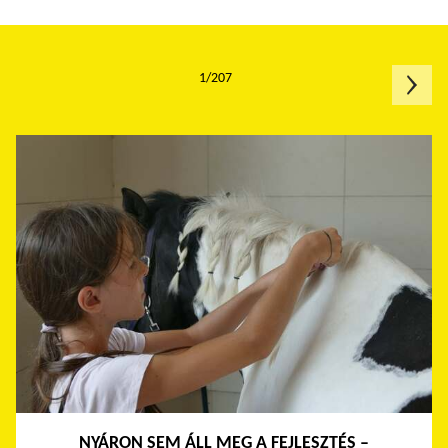
1/207
NYÁRON SEM ÁLL MEG A FEJLESZTÉS –