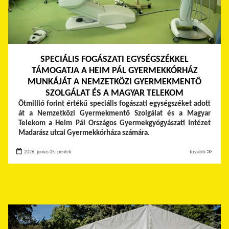
SPECIÁLIS FOGÁSZATI EGYSÉGSZÉKKEL
TÁMOGATJA A HEIM PÁL GYERMEKKÓRHÁZ
MUNKÁJÁT A NEMZETKÖZI GYERMEKMENTŐ
SZOLGÁLAT ÉS A MAGYAR TELEKOM
Ötmillió forint értékű speciális fogászati egységszéket adott
át a Nemzetközi Gyermekmentő Szolgálat és a Magyar
Telekom a Heim Pál Országos Gyermekgyógyászati Intézet
Madarász utcai Gyermekkórháza számára.
2026. június 05. péntek
Tovább ≫