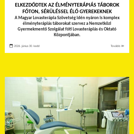
ELKEZDŐDTEK AZ ÉLMÉNYTERÁPIÁS TÁBOROK
FÓTON, SÉRÜLÉSSEL ÉLŐ GYEREKEKNEK
A Magyar Lovasterápia Szövetség idén nyáron is komplex
élményterápiás táborokat szervez a Nemzetközi
Gyermekmentő Szolgálat fóti Lovasterápiás és Oktató
Központjában.
2026. június 30. kedd
Tovább ≫