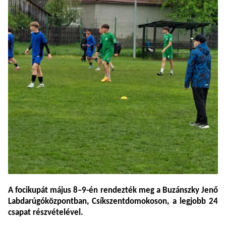
A focikupát
május
8–
9-
én
rendezték
meg
a
Buzánszky
Jenő
Labdarúgóközpontban,
Csíkszentdomokoson, a
legjobb 24
csapat részvételével.