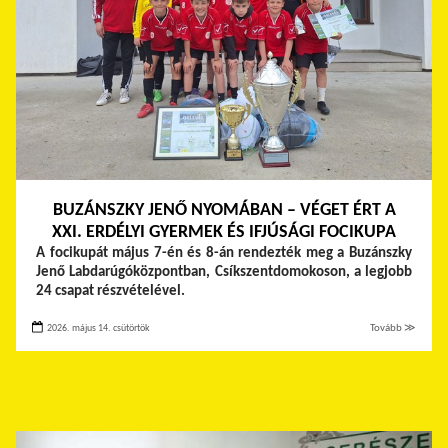
BUZÁNSZKY JENŐ NYOMÁBAN – VÉGET ÉRT A
XXI. ERDÉLYI GYERMEK ÉS IFJÚSÁGI FOCIKUPA
A focikupát május 7-én és 8-án rendezték meg a Buzánszky
Jenő Labdarúgóközpontban, Csíkszentdomokoson, a legjobb
24 csapat részvételével.
2026. május 14. csütörtök
Tovább ≫