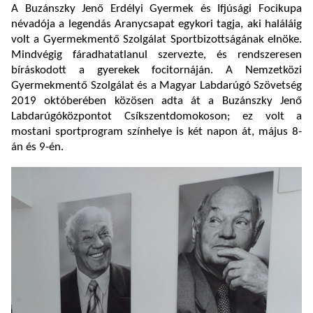
A Buzánszky Jenő Erdélyi Gyermek és Ifjúsági Focikupa
névadója a legendás Aranycsapat egykori tagja, aki haláláig
volt a Gyermekmentő Szolgálat Sportbizottságának elnöke.
Mindvégig fáradhatatlanul szervezte, és rendszeresen
bíráskodott a gyerekek focitornáján. A Nemzetközi
Gyermekmentő Szolgálat és a Magyar Labdarúgó Szövetség
2019 októberében közösen adta át a Buzánszky Jenő
Labdarúgóközpontot Csíkszentdomokoson; ez volt a
mostani sportprogram színhelye is két napon át, május 8-
án és 9-én.