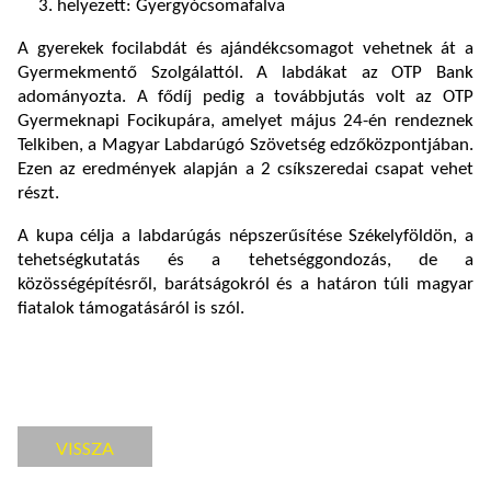
helyezett: Gyergyócsomafalva
A gyerekek focilabdát és ajándékcsomagot vehetnek át a
Gyermekmentő Szolgálattól. A labdákat az OTP Bank
adományozta. A fődíj pedig a továbbjutás volt az OTP
Gyermeknapi Focikupára, amelyet május 24-én rendeznek
Telkiben, a Magyar Labdarúgó Szövetség edzőközpontjában.
Ezen az eredmények alapján a 2 csíkszeredai csapat vehet
részt.
A kupa célja a labdarúgás népszerűsítése Székelyföldön, a
tehetségkutatás és a tehetséggondozás, de a
közösségépítésről, barátságokról és a határon túli magyar
fiatalok támogatásáról is szól.
VISSZA