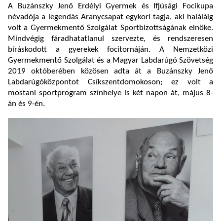
A Buzánszky Jenő Erdélyi Gyermek és Ifjúsági Focikupa
névadója a legendás Aranycsapat egykori tagja, aki haláláig
volt a Gyermekmentő Szolgálat Sportbizottságának elnöke.
Mindvégig fáradhatatlanul szervezte, és rendszeresen
bíráskodott a gyerekek focitornáján. A Nemzetközi
Gyermekmentő Szolgálat és a Magyar Labdarúgó Szövetség
2019 októberében közösen adta át a Buzánszky Jenő
Labdarúgóközpontot Csíkszentdomokoson; ez volt a
mostani sportprogram színhelye is két napon át, május 8-
án és 9-én.