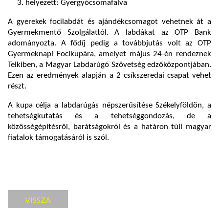
helyezett: Gyergyócsomafalva
A gyerekek focilabdát és ajándékcsomagot vehetnek át a
Gyermekmentő Szolgálattól. A labdákat az OTP Bank
adományozta. A fődíj pedig a továbbjutás volt az OTP
Gyermeknapi Focikupára, amelyet május 24-én rendeznek
Telkiben, a Magyar Labdarúgó Szövetség edzőközpontjában.
Ezen az eredmények alapján a 2 csíkszeredai csapat vehet
részt.
A kupa célja a labdarúgás népszerűsítése Székelyföldön, a
tehetségkutatás és a tehetséggondozás, de a
közösségépítésről, barátságokról és a határon túli magyar
fiatalok támogatásáról is szól.
VISSZA