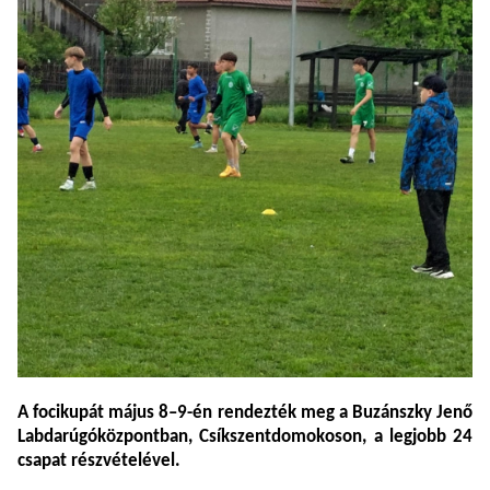
A focikupát
május
8–
9-
én
rendezték
meg
a
Buzánszky
Jenő
Labdarúgóközpontban,
Csíkszentdomokoson, a
legjobb 24
csapat részvételével.