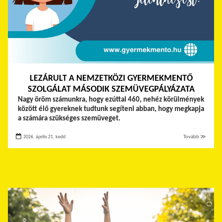
LEZÁRULT A NEMZETKÖZI GYERMEKMENTŐ
SZOLGÁLAT MÁSODIK SZEMÜVEGPÁLYÁZATA
Nagy öröm számunkra, hogy ezúttal 460, nehéz körülmények
között élő gyereknek tudtunk segíteni abban, hogy megkapja
a számára szükséges szemüveget.
2026. április 21. kedd
Tovább ≫