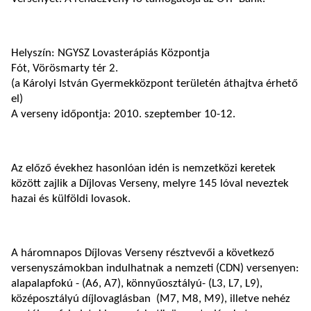
Helyszín: NGYSZ Lovasterápiás Központja
Fót, Vörösmarty tér 2.
(a Károlyi István Gyermekközpont területén áthajtva érhető
el)
A verseny időpontja: 2010. szeptember 10-12.
Az előző évekhez hasonlóan idén is nemzetközi keretek
között zajlik a Díjlovas Verseny, melyre 145 lóval neveztek
hazai és külföldi lovasok.
A háromnapos Díjlovas Verseny résztvevői a következő
versenyszámokban indulhatnak a nemzeti (CDN) versenyen:
alapalapfokú - (A6, A7), könnyűosztályú- (L3, L7, L9),
középosztályú díjlovaglásban (M7, M8, M9), illetve nehéz