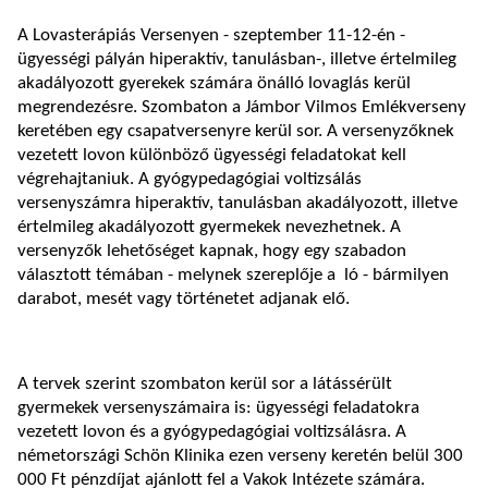
A Lovasterápiás Versenyen - szeptember 11-12-én -
ügyességi pályán hiperaktív, tanulásban-, illetve értelmileg
akadályozott gyerekek számára önálló lovaglás kerül
megrendezésre. Szombaton a Jámbor Vilmos Emlékverseny
keretében egy csapatversenyre kerül sor. A versenyzőknek
vezetett lovon különböző ügyességi feladatokat kell
végrehajtaniuk. A gyógypedagógiai voltizsálás
versenyszámra hiperaktív, tanulásban akadályozott, illetve
értelmileg akadályozott gyermekek nevezhetnek. A
versenyzők lehetőséget kapnak, hogy egy szabadon
választott témában - melynek szereplője a ló - bármilyen
darabot, mesét vagy történetet adjanak elő.
A tervek szerint szombaton kerül sor a látássérült
gyermekek versenyszámaira is: ügyességi feladatokra
vezetett lovon és a gyógypedagógiai voltizsálásra. A
németországi Schön Klinika ezen verseny keretén belül 300
000 Ft pénzdíjat ajánlott fel a Vakok Intézete számára.