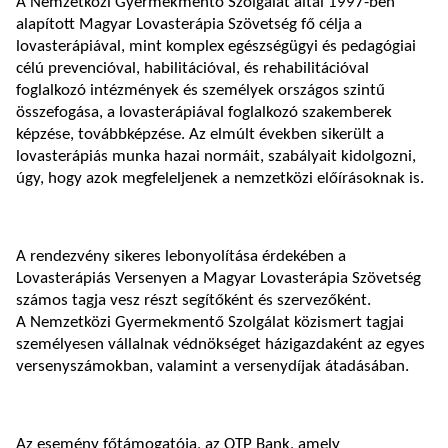
A Nemzetközi Gyermekmentő Szolgálat által 1997-ben
alapított Magyar Lovasterápia Szövetség fő célja a
lovasterápiával, mint komplex egészségügyi és pedagógiai
célú prevencióval, habilitációval, és rehabilitációval
foglalkozó intézmények és személyek országos szintű
összefogása, a lovasterápiával foglalkozó szakemberek
képzése, továbbképzése. Az elmúlt években sikerült a
lovasterápiás munka hazai normáit, szabályait kidolgozni,
úgy, hogy azok megfeleljenek a nemzetközi előírásoknak is.
A rendezvény sikeres lebonyolítása érdekében a
Lovasterápiás Versenyen a Magyar Lovasterápia Szövetség
számos tagja vesz részt segítőként és szervezőként.
A Nemzetközi Gyermekmentő Szolgálat közismert tagjai
személyesen vállalnak védnökséget házigazdaként az egyes
versenyszámokban, valamint a versenydíjak átadásában.
Az esemény főtámogatója, az OTP Bank, amely