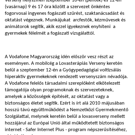
Verseny helyszínén szeptember 10-én (péntek) és 12-én
(vasárnap) 9 és 17 óra között a szervezet önkéntes
fogorvosai ingyenes fogászati szűrést, szaktanácsadást és
oktatást végeznek. Munkájukat arcfestők, kézművesek és
animátorok segítik, akik ezzel igyekeznek enyhíteni a
gyermekek félelmét a fogászati vizsgálattól.
A Vodafone Magyarország idén először vesz részt az
eseményen. A mobilcég a Lovasterápiás Verseny keretén
belül a szeptember 12-én a Gyógypedagógiai voltizsálás
hiperaktív gyermekeknek rendezett versenyszám névadója.
A Vodafone felelős társadalmi szereplőként elkötelezett
támogatója olyan programoknak és szervezeteknek,
amelyek a közösségek építését, az oktatást vagy a
biztonságos életet segítik. Ezért is írt alá 2010 májusában
hosszú távú együttműködést a Nemzetközi Gyermekmentő
Szolgálattal, melynek keretén belül a lovasverseny mellett
hozzájárul az Európai Unió által működtetett biztonságos
internet - Safer Internet Plus - program népszerűsítéséhez,