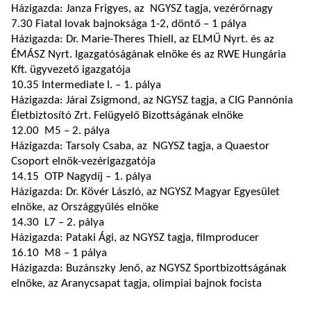
Házigazda: Janza Frigyes, az NGYSZ tagja, vezérőrnagy
7.30 Fiatal lovak bajnoksága 1-2, döntő – 1 pálya
Házigazda: Dr. Marie-Theres Thiell, az ELMŰ Nyrt. és az
ÉMÁSZ Nyrt. Igazgatóságának elnöke és az RWE Hungária
Kft. ügyvezető igazgatója
10.35 Intermediate I. – 1. pálya
Házigazda: Járai Zsigmond, az NGYSZ tagja, a CIG Pannónia
Életbiztosító Zrt. Felügyelő Bizottságának elnöke
12.00 M5 – 2. pálya
Házigazda: Tarsoly Csaba, az NGYSZ tagja, a Quaestor
Csoport elnök-vezérigazgatója
14.15 OTP Nagydíj – 1. pálya
Házigazda: Dr. Kövér László, az NGYSZ Magyar Egyesület
elnöke, az Országgyűlés elnöke
14.30 L7 – 2. pálya
Házigazda: Pataki Ági, az NGYSZ tagja, filmproducer
16.10 M8 – 1 pálya
Házigazda: Buzánszky Jenő, az NGYSZ Sportbizottságának
elnöke, az Aranycsapat tagja, olimpiai bajnok focista