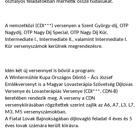
osztályos feladatokban mérhetik össze tudásukat.
A nemzetközi (CDI***) versenyen a Szent György-díj, OTP
Nagydíj, OTP Nagy Díj Special, OTP Nagy Díj Kűr,
Intermediate I., Intermediate II., valamint Intermediate I.
Kűr versenyszámok kerülnek megrendezésre.
Idén két új versennyel is bővül a program:
A Wintermühle Kupa Országos Döntő – Ács József
Emlékversenyt is a Magyar Lovasterápia Szövetség Díjlovas
Versenye és Lovasterápiás Versenye (CDI***, CDN-B)
keretében rendezik meg. A verseny a CDN
versenykiírásában rögzítettek szerint zajlik az A6, A7, L3, L7,
M3, M5 versenyszámokban.
A Fiatal Lovak Bajnokságában díjlovagló feladat 4 éves és 5
éves lovak számára került kiírásra.