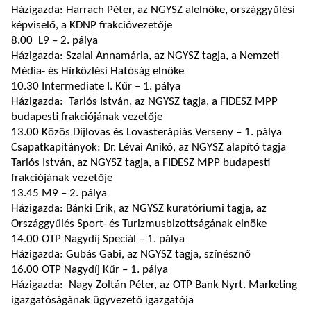
Házigazda: Harrach Péter, az NGYSZ alelnöke, országgyűlési
képviselő, a KDNP frakcióvezetője
8.00 L9 – 2. pálya
Házigazda: Szalai Annamária, az NGYSZ tagja, a Nemzeti
Média- és Hírközlési Hatóság elnöke
10.30 Intermediate I. Kűr – 1. pálya
Házigazda: Tarlós István, az NGYSZ tagja, a FIDESZ MPP
budapesti frakciójának vezetője
13.00 Közös Díjlovas és Lovasterápiás Verseny – 1. pálya
Csapatkapitányok: Dr. Lévai Anikó, az NGYSZ alapító tagja
Tarlós István, az NGYSZ tagja, a FIDESZ MPP budapesti
frakciójának vezetője
13.45 M9 – 2. pálya
Házigazda: Bánki Erik, az NGYSZ kuratóriumi tagja, az
Országgyűlés Sport- és Turizmusbizottságának elnöke
14.00 OTP Nagydíj Speciál – 1. pálya
Házigazda: Gubás Gabi, az NGYSZ tagja, színésznő
16.00 OTP Nagydíj Kűr – 1. pálya
Házigazda: Nagy Zoltán Péter, az OTP Bank Nyrt. Marketing
igazgatóságának ügyvezető igazgatója