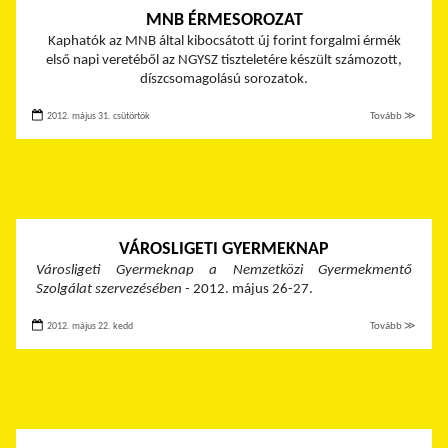
MNB ÉRMESOROZAT
Kaphatók az MNB által kibocsátott új forint forgalmi érmék
első napi veretéből az NGYSZ tiszteletére készült számozott,
díszcsomagolású sorozatok.
2012. május 31. csütörtök
Tovább ≫
VÁROSLIGETI GYERMEKNAP
Városligeti Gyermeknap
a Nemzetközi Gyermekmentő
Szolgálat szervezésében -
2012. május 26-27.
2012. május 22. kedd
Tovább ≫