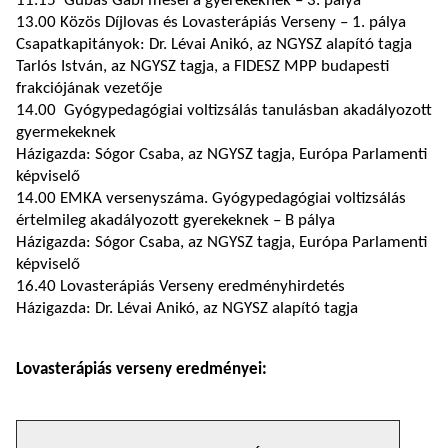
11.15 Gubás Gabi mesél a gyerekeknek – 3. pálya
13.00 Közös Díjlovas és Lovasterápiás Verseny – 1. pálya
Csapatkapitányok: Dr. Lévai Anikó, az NGYSZ alapító tagja
Tarlós István, az NGYSZ tagja, a FIDESZ MPP budapesti
frakciójának vezetője
14.00 Gyógypedagógiai voltizsálás tanulásban akadályozott
gyermekeknek
Házigazda: Sógor Csaba, az NGYSZ tagja, Európa Parlamenti
képviselő
14.00 EMKA versenyszáma. Gyógypedagógiai voltizsálás
értelmileg akadályozott gyerekeknek – B pálya
Házigazda: Sógor Csaba, az NGYSZ tagja, Európa Parlamenti
képviselő
16.40 Lovasterápiás Verseny eredményhirdetés
Házigazda: Dr. Lévai Anikó, az NGYSZ alapító tagja
Lovasterápiás verseny eredményei: