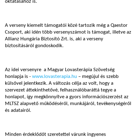
oktatásához is.
A verseny kiemelt támogatói közé tartozik még a Qaestor
Csoport, aki idén több versenyszámot is támogat, illetve az
Allianz Hungária Biztosító Zrt. is, aki a verseny
biztosításáról gondoskodik.
Az idei versenyre a Magyar Lovasterápia Szövetség
honlapja is -
www.lovasterapia.hu
– megújul és szebb
külsővel jelentkezik. A változás célja az volt, hogy a
szervezet áttekinthetővé, felhasználóbaráttá tegye a
honlapot, így megkönnyítve a gyors információszerzést az
MLTSZ alapvető működéséről, munkájáról, tevékenységéről
és adatairól.
Minden érdeklődőt szeretettel várunk ingyenes