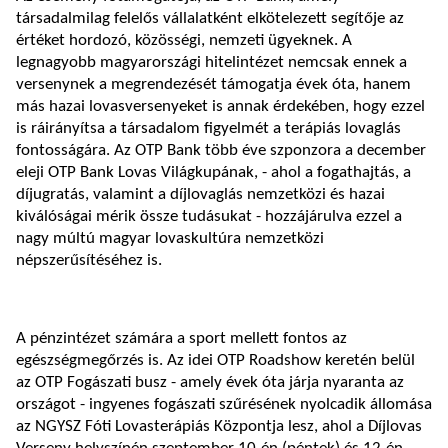
társadalmilag felelős vállalatként elkötelezett segítője az
értéket hordozó, közösségi, nemzeti ügyeknek. A
legnagyobb magyarországi hitelintézet nemcsak ennek a
versenynek a megrendezését támogatja évek óta, hanem
más hazai lovasversenyeket is annak érdekében, hogy ezzel
is ráirányítsa a társadalom figyelmét a terápiás lovaglás
fontosságára. Az OTP Bank több éve szponzora a december
eleji OTP Bank Lovas Világkupának, - ahol a fogathajtás, a
díjugratás, valamint a díjlovaglás nemzetközi és hazai
kiválóságai mérik össze tudásukat - hozzájárulva ezzel a
nagy múltú magyar lovaskultúra nemzetközi
népszerűsítéséhez is.
A pénzintézet számára a sport mellett fontos az
egészségmegőrzés is. Az idei OTP Roadshow keretén belül
az OTP Fogászati busz - amely évek óta járja nyaranta az
országot - ingyenes fogászati szűrésének nyolcadik állomása
az NGYSZ Fóti Lovasterápiás Központja lesz, ahol a Díjlovas