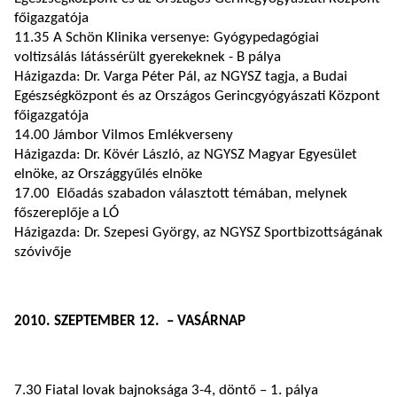
főigazgatója
11.35 A Schön Klinika versenye: Gyógypedagógiai
voltizsálás látássérült gyerekeknek - B pálya
Házigazda: Dr. Varga Péter Pál, az NGYSZ tagja, a Budai
Egészségközpont és az Országos Gerincgyógyászati Központ
főigazgatója
14.00 Jámbor Vilmos Emlékverseny
Házigazda: Dr. Kövér László, az NGYSZ Magyar Egyesület
elnöke, az Országgyűlés elnöke
17.00 Előadás szabadon választott témában, melynek
főszereplője a LÓ
Házigazda: Dr. Szepesi György, az NGYSZ Sportbizottságának
szóvivője
2010. SZEPTEMBER 12. – VASÁRNAP
7.30 Fiatal lovak bajnoksága 3-4, döntő – 1. pálya