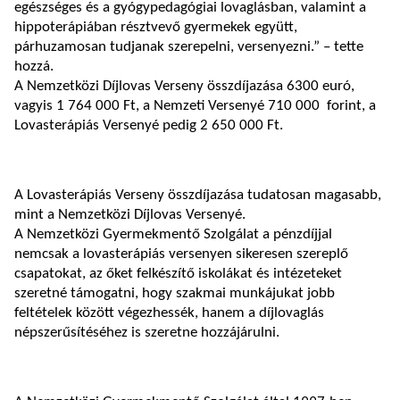
egészséges és a gyógypedagógiai lovaglásban, valamint a
hippoterápiában résztvevő gyermekek együtt,
párhuzamosan tudjanak szerepelni, versenyezni.” – tette
hozzá.
A Nemzetközi Díjlovas Verseny összdíjazása 6300 euró,
vagyis 1 764 000 Ft, a Nemzeti Versenyé 710 000 forint, a
Lovasterápiás Versenyé pedig 2 650 000 Ft.
A Lovasterápiás Verseny összdíjazása tudatosan magasabb,
mint a Nemzetközi Díjlovas Versenyé.
A Nemzetközi Gyermekmentő Szolgálat a pénzdíjjal
nemcsak a lovasterápiás versenyen sikeresen szereplő
csapatokat, az őket felkészítő iskolákat és intézeteket
szeretné támogatni, hogy szakmai munkájukat jobb
feltételek között végezhessék, hanem a díjlovaglás
népszerűsítéséhez is szeretne hozzájárulni.