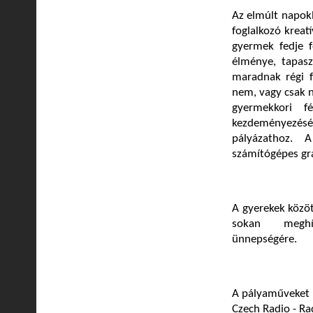
Az elmúlt napokb
foglalkozó kreat
gyermek fedje f
élménye, tapas
maradnak régi f
nem, vagy csak 
gyermekkori f
kezdeményezésér
pályázathoz. A
számítógépes gra
A gyerekek közöt
sokan meghívás
ünnepségére.
A pályaműveket 
Czech Radio - Ra