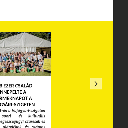
B EZER CSALÁD
NNEPELTE A
RMEKNAPOT A
GYÁRI-SZIGETEN
-én a Hajógyári-szigeten
 sport -és kulturális
egészségügyi szűrések és
k, ajándékok és számos