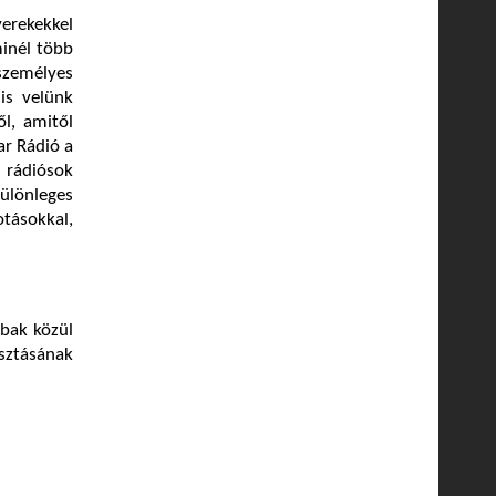
yerekekkel
minél több
személyes
is velünk
l, amitől
ar Rádió a
rádiósok
ülönleges
tásokkal,
bbak közül
sztásának