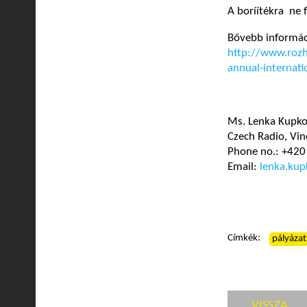
A boríítékra ne 
Bővebb informác
http://www.rozh
annual-internati
Ms. Lenka Kupk
Czech Radio, Vin
Phone no.: +420
Email:
lenka.kup
Címkék:
pályázat
VISSZA