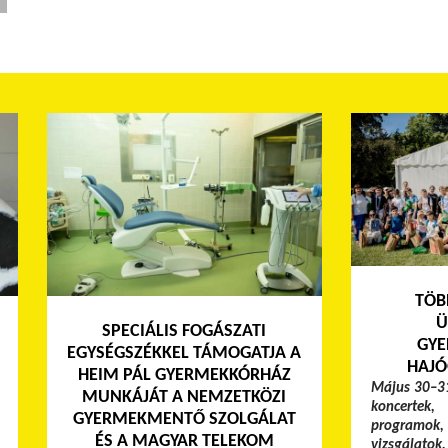
TÖB
Ü
SPECIÁLIS FOGÁSZATI
GYE
EGYSÉGSZÉKKEL TÁMOGATJA A
HAJÓ
HEIM PÁL GYERMEKKÓRHÁZ
Május 30–31
MUNKÁJÁT A NEMZETKÖZI
koncertek,
GYERMEKMENTŐ SZOLGÁLAT
programok, 
ÉS A MAGYAR TELEKOM
vizsgálato