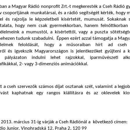
an a Magyar Rádió nonprofit Zrt.-t megkeresték a Cseh Rádió g
ív csoportjának munkatársai, és a rádió segítségét kérték, hogy 
el és rajzolja le képzeletbeli kísértetét, mumusát. Sokaknak 
ztalata, hogy nem csak gyermekkorban, hanem felnőttkorban 
élelmeink a mumustól, a kísértettől, vagy a puszta sötétségtő
nehezen tudunk szabadulni. Éppen ezért azzal támogatja a Magy
élelmek feloldását, hogy a műsoraiban hírt ad cseh 
ől és igyekszik Magyarországon is jelentkezőket gyűjteni a k
 pályázaton indulni lehet rajzokkal, iparművészeti alko
fikákkal, 2- vagy 3-dimenziós animációkkal.
t a cseh szervezők számos díjat osztanak szét, valamint a legjo
t kaphatnak egy rangos kiállításra és az oklevelek kio
2013. március 31-ig várják a Cseh Rádiónál a következő címen:
dio Junior, Vinohradská 12, Praha 2, 120 99