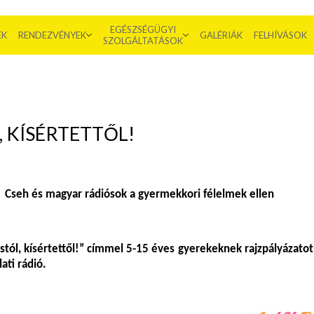
EGÉSZSÉGÜGYI
EK
RENDEZVÉNYEK
GALÉRIÁK
FELHÍVÁSOK
SZOLGÁLTATÁSOK
 KÍSÉRTETTŐL!
Cseh és magyar rádiósok a gyermekkori félelmek ellen
tól, kísértettől
!” címmel 5-15 éves gyerekeknek rajzpályázatot
ati rádió.