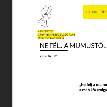
RÓLUNK
HÍR
NE FÉLJ A MUMUSTÓL,
2013. 02. 19.
„
Ne félj a mumus
a cseh közszolgál