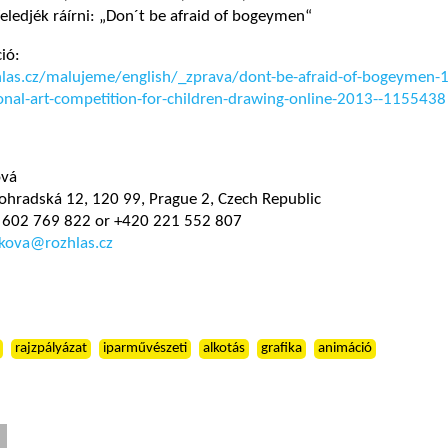
feledjék ráírni: „Don´t be afraid of bogeymen“
ió:
las.cz/malujeme/english/_zprava/dont-be-afraid-of-bogeymen-1
onal-art-competition-for-children-drawing-online-2013--1155438
ová
ohradská 12, 120 99, Prague 2, Czech Republic
 602 769 822 or +420 221 552 807
kova@rozhlas.cz
rajzpályázat
iparművészeti
alkotás
grafika
animáció